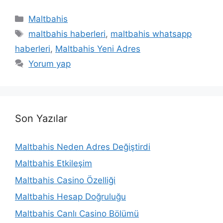
Kategoriler
Maltbahis
Etiketler
maltbahis haberleri
,
maltbahis whatsapp
haberleri
,
Maltbahis Yeni Adres
Yorum yap
Son Yazılar
Maltbahis Neden Adres Değiştirdi
Maltbahis Etkileşim
Maltbahis Casino Özelliği
Maltbahis Hesap Doğruluğu
Maltbahis Canlı Casino Bölümü