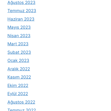
Ağustos 2023
Temmuz 2023
Haziran 2023
Mayıs 2023
Nisan 2023
Mart 2023
Şubat 2023
Ocak 2023
Aralık 2022
Kasım 2022
Ekim 2022
Eylül 2022
Ağustos 2022
Temmuz 2022