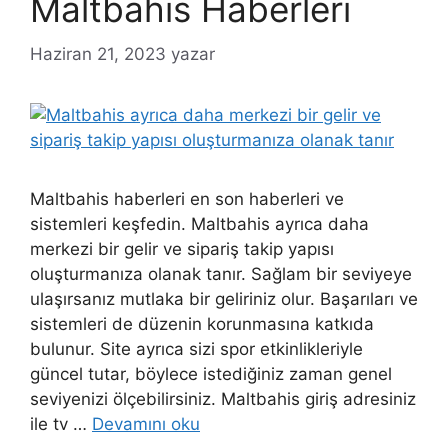
Maltbahis Haberleri
Haziran 21, 2023
yazar
Maltbahis haberleri en son haberleri ve
sistemleri keşfedin. Maltbahis ayrıca daha
merkezi bir gelir ve sipariş takip yapısı
oluşturmanıza olanak tanır. Sağlam bir seviyeye
ulaşırsanız mutlaka bir geliriniz olur. Başarıları ve
sistemleri de düzenin korunmasına katkıda
bulunur. Site ayrıca sizi spor etkinlikleriyle
güncel tutar, böylece istediğiniz zaman genel
seviyenizi ölçebilirsiniz. Maltbahis giriş adresiniz
ile tv …
Devamını oku