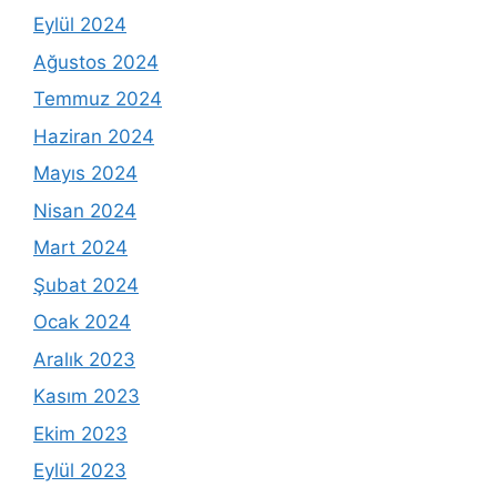
Eylül 2024
Ağustos 2024
Temmuz 2024
Haziran 2024
Mayıs 2024
Nisan 2024
Mart 2024
Şubat 2024
Ocak 2024
Aralık 2023
Kasım 2023
Ekim 2023
Eylül 2023