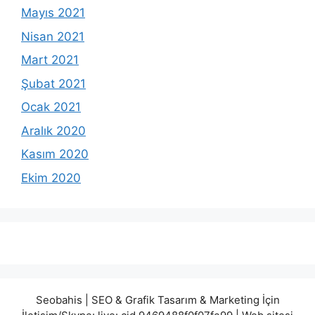
Mayıs 2021
Nisan 2021
Mart 2021
Şubat 2021
Ocak 2021
Aralık 2020
Kasım 2020
Ekim 2020
Seobahis | SEO & Grafik Tasarım & Marketing İçin