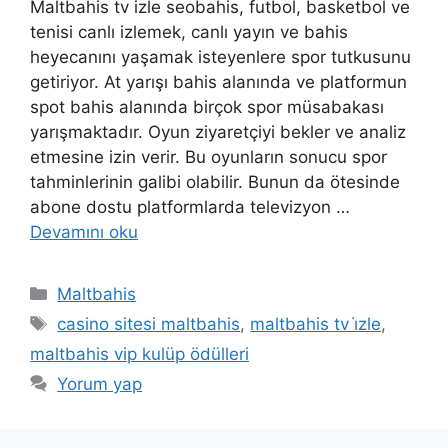
Maltbahis tv izle seobahis, futbol, ​​basketbol ve
tenisi canlı izlemek, canlı yayın ve bahis
heyecanını yaşamak isteyenlere spor tutkusunu
getiriyor. At yarışı bahis alanında ve platformun
spot bahis alanında birçok spor müsabakası
yarışmaktadır. Oyun ziyaretçiyi bekler ve analiz
etmesine izin verir. Bu oyunların sonucu spor
tahminlerinin galibi olabilir. Bunun da ötesinde
abone dostu platformlarda televizyon …
Devamını oku
Kategoriler
Maltbahis
Etiketler
casino sitesi maltbahis
,
maltbahis tv i̇zle
,
maltbahis vip kulüp ödülleri
Yorum yap