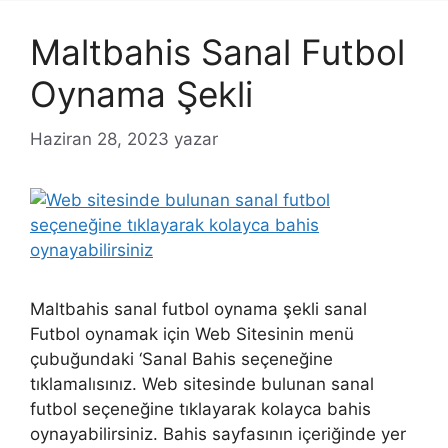
Maltbahis Sanal Futbol
Oynama Şekli
Haziran 28, 2023
yazar
Maltbahis sanal futbol oynama şekli sanal
Futbol oynamak için Web Sitesinin menü
çubuğundaki ‘Sanal Bahis seçeneğine
tıklamalısınız. Web sitesinde bulunan sanal
futbol seçeneğine tıklayarak kolayca bahis
oynayabilirsiniz. Bahis sayfasının içeriğinde yer