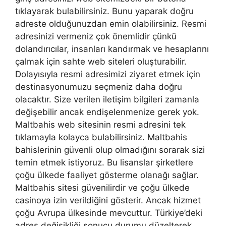
tıklayarak bulabilirsiniz. Bunu yaparak doğru
adreste olduğunuzdan emin olabilirsiniz. Resmi
adresinizi vermeniz çok önemlidir çünkü
dolandırıcılar, insanları kandırmak ve hesaplarını
çalmak için sahte web siteleri oluşturabilir.
Dolayısıyla resmi adresimizi ziyaret etmek için
destinasyonumuzu seçmeniz daha doğru
olacaktır. Size verilen iletişim bilgileri zamanla
değişebilir ancak endişelenmenize gerek yok.
Maltbahis web sitesinin resmi adresini tek
tıklamayla kolayca bulabilirsiniz. Maltbahis
bahislerinin güvenli olup olmadığını sorarak sizi
temin etmek istiyoruz. Bu lisanslar şirketlere
çoğu ülkede faaliyet gösterme olanağı sağlar.
Maltbahis sitesi güvenilirdir ve çoğu ülkede
casinoya izin verildiğini gösterir. Ancak hizmet
çoğu Avrupa ülkesinde mevcuttur. Türkiye’deki
adres değişikliği sonucu durumu düzelterek