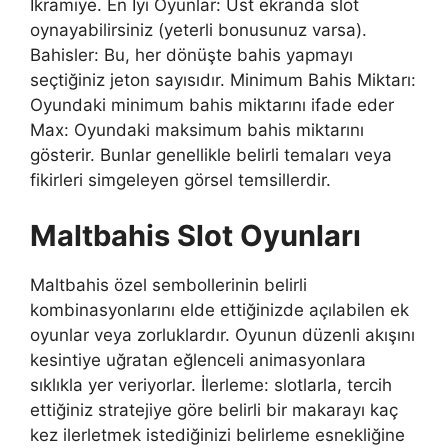
İkramiye. En İyi Oyunlar: Üst ekranda slot
oynayabilirsiniz (yeterli bonusunuz varsa).
Bahisler: Bu, her dönüşte bahis yapmayı
seçtiğiniz jeton sayısıdır. Minimum Bahis Miktarı:
Oyundaki minimum bahis miktarını ifade eder
Max: Oyundaki maksimum bahis miktarını
gösterir. Bunlar genellikle belirli temaları veya
fikirleri simgeleyen görsel temsillerdir.
Maltbahis Slot Oyunları
Maltbahis özel sembollerinin belirli
kombinasyonlarını elde ettiğinizde açılabilen ek
oyunlar veya zorluklardır. Oyunun düzenli akışını
kesintiye uğratan eğlenceli animasyonlara
sıklıkla yer veriyorlar. İlerleme: slotlarla, tercih
ettiğiniz stratejiye göre belirli bir makarayı kaç
kez ilerletmek istediğinizi belirleme esnekliğine