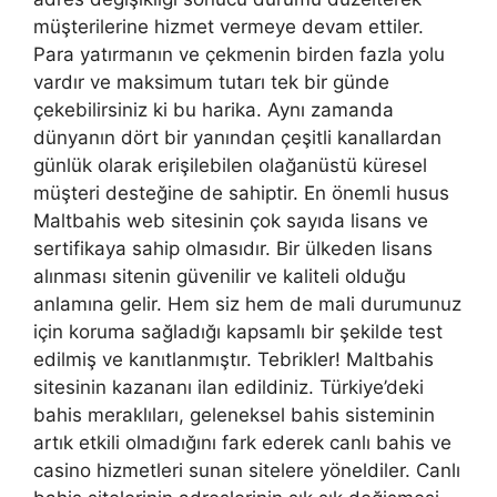
müşterilerine hizmet vermeye devam ettiler.
Para yatırmanın ve çekmenin birden fazla yolu
vardır ve maksimum tutarı tek bir günde
çekebilirsiniz ki bu harika. Aynı zamanda
dünyanın dört bir yanından çeşitli kanallardan
günlük olarak erişilebilen olağanüstü küresel
müşteri desteğine de sahiptir. En önemli husus
Maltbahis web sitesinin çok sayıda lisans ve
sertifikaya sahip olmasıdır. Bir ülkeden lisans
alınması sitenin güvenilir ve kaliteli olduğu
anlamına gelir. Hem siz hem de mali durumunuz
için koruma sağladığı kapsamlı bir şekilde test
edilmiş ve kanıtlanmıştır. Tebrikler! Maltbahis
sitesinin kazananı ilan edildiniz. Türkiye’deki
bahis meraklıları, geleneksel bahis sisteminin
artık etkili olmadığını fark ederek canlı bahis ve
casino hizmetleri sunan sitelere yöneldiler. Canlı