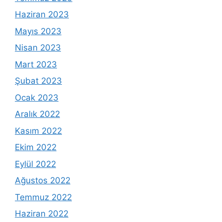
Haziran 2023
Mayıs 2023
Nisan 2023
Mart 2023
Şubat 2023
Ocak 2023
Aralık 2022
Kasım 2022
Ekim 2022
Eylül 2022
Ağustos 2022
Temmuz 2022
Haziran 2022