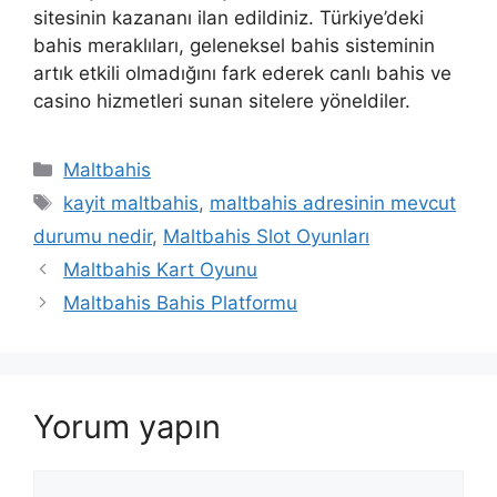
sitesinin kazananı ilan edildiniz. Türkiye’deki
bahis meraklıları, geleneksel bahis sisteminin
artık etkili olmadığını fark ederek canlı bahis ve
casino hizmetleri sunan sitelere yöneldiler.
Kategoriler
Maltbahis
Etiketler
kayit maltbahis
,
maltbahis adresinin mevcut
durumu nedir
,
Maltbahis Slot Oyunları
Maltbahis Kart Oyunu
Maltbahis Bahis Platformu
Yorum yapın
Yorum