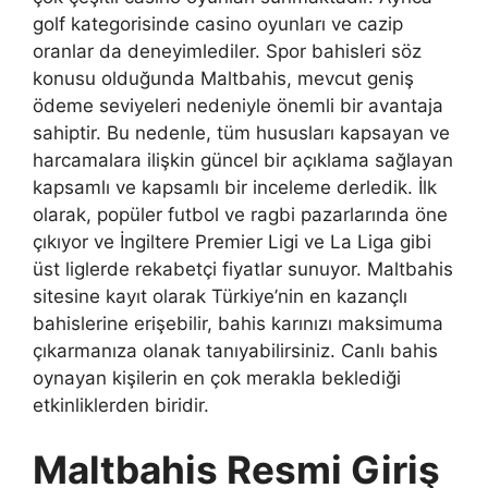
golf kategorisinde casino oyunları ve cazip
oranlar da deneyimlediler. Spor bahisleri söz
konusu olduğunda Maltbahis, mevcut geniş
ödeme seviyeleri nedeniyle önemli bir avantaja
sahiptir. Bu nedenle, tüm hususları kapsayan ve
harcamalara ilişkin güncel bir açıklama sağlayan
kapsamlı ve kapsamlı bir inceleme derledik. İlk
olarak, popüler futbol ve ragbi pazarlarında öne
çıkıyor ve İngiltere Premier Ligi ve La Liga gibi
üst liglerde rekabetçi fiyatlar sunuyor. Maltbahis
sitesine kayıt olarak Türkiye’nin en kazançlı
bahislerine erişebilir, bahis karınızı maksimuma
çıkarmanıza olanak tanıyabilirsiniz. Canlı bahis
oynayan kişilerin en çok merakla beklediği
etkinliklerden biridir.
Maltbahis Resmi Giriş