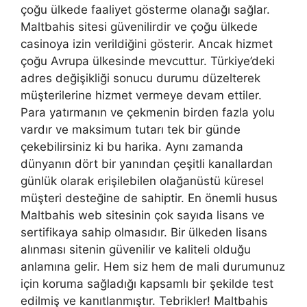
çoğu ülkede faaliyet gösterme olanağı sağlar.
Maltbahis sitesi güvenilirdir ve çoğu ülkede
casinoya izin verildiğini gösterir. Ancak hizmet
çoğu Avrupa ülkesinde mevcuttur. Türkiye’deki
adres değişikliği sonucu durumu düzelterek
müşterilerine hizmet vermeye devam ettiler.
Para yatırmanın ve çekmenin birden fazla yolu
vardır ve maksimum tutarı tek bir günde
çekebilirsiniz ki bu harika. Aynı zamanda
dünyanın dört bir yanından çeşitli kanallardan
günlük olarak erişilebilen olağanüstü küresel
müşteri desteğine de sahiptir. En önemli husus
Maltbahis web sitesinin çok sayıda lisans ve
sertifikaya sahip olmasıdır. Bir ülkeden lisans
alınması sitenin güvenilir ve kaliteli olduğu
anlamına gelir. Hem siz hem de mali durumunuz
için koruma sağladığı kapsamlı bir şekilde test
edilmiş ve kanıtlanmıştır. Tebrikler! Maltbahis