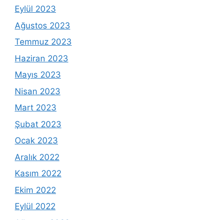
Eylül 2023
Ağustos 2023
Temmuz 2023
Haziran 2023
Mayıs 2023
Nisan 2023
Mart 2023
Şubat 2023
Ocak 2023
Aralık 2022
Kasım 2022
Ekim 2022
Eylül 2022