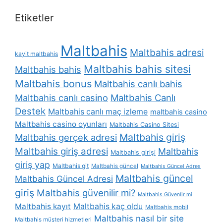
Etiketler
Maltbahis
Maltbahis adresi
kayit maltbahis
Maltbahis bahis sitesi
Maltbahis bahis
Maltbahis bonus
Maltbahis canlı bahis
Maltbahis canlı casino
Maltbahis Canlı
Destek
Maltbahis canlı maç izleme
maltbahis casino
Maltbahis casino oyunları
Maltbahis Casino Sitesi
Maltbahis giriş
Maltbahis gerçek adresi
Maltbahis giriş adresi
Maltbahis
Maltbahis girişi
giriş yap
Maltbahis git
Maltbahis güncel
Maltbahis Güncel Adres
Maltbahis güncel
Maltbahis Güncel Adresi
giriş
Maltbahis güvenilir mi?
Maltbahis Güvenlir mi
Maltbahis kayıt
Maltbahis kaç oldu
Maltbahis mobil
Maltbahis nasıl bir site
Maltbahis müşteri hizmetleri