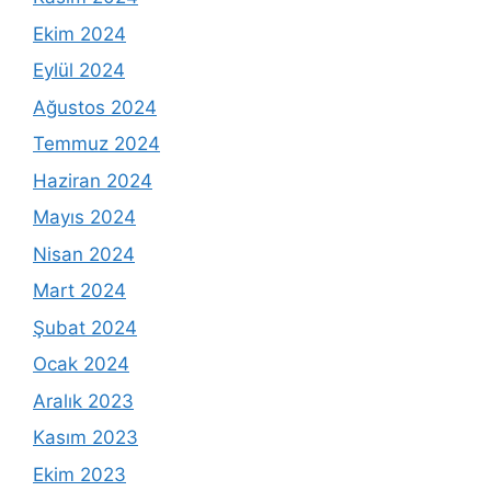
Ekim 2024
Eylül 2024
Ağustos 2024
Temmuz 2024
Haziran 2024
Mayıs 2024
Nisan 2024
Mart 2024
Şubat 2024
Ocak 2024
Aralık 2023
Kasım 2023
Ekim 2023