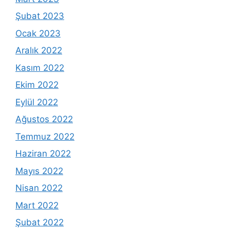
Şubat 2023
Ocak 2023
Aralık 2022
Kasım 2022
Ekim 2022
Eylül 2022
Ağustos 2022
Temmuz 2022
Haziran 2022
Mayıs 2022
Nisan 2022
Mart 2022
Şubat 2022