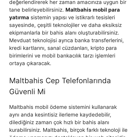
değerlendirerek her zaman amacınıza uygun bir
tane belirleyebilirsiniz.
Maltbahis mobil para
yatırma
sistemin yapısı ve istikrarlı tesisleri
sayesinde, çeşitli teknolojiler ve daha eksiksiz
ekipmanlarla bir bahis alanı oluşturabilirsiniz.
Mevduat teknolojisi ayrıca banka transferlerini,
kredi kartlarını, sanal cüzdanları, kripto para
birimlerini ve mobil bankacılık tarzı işlemleri
ortaya çıkaracak.
Maltbahis Cep Telefonlarında
Güvenli Mi
Maltbahis mobil ödeme sistemini kullanarak
aynı anda kesintisiz ilerleme kaydedebilir,
dilediğiniz zaman çok hızlı bir bahis alanı
kurabilirsiniz. Maltbahis, birçok farklı teknoloji ile