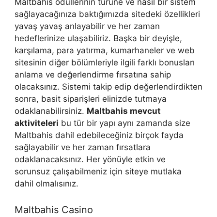
Maltbahis ödüllerinin türüne ve nasıl bir sistem
sağlayacağınıza baktığımızda sitedeki özellikleri
yavaş yavaş anlayabilir ve her zaman
hedeflerinize ulaşabiliriz. Başka bir deyişle,
karşılama, para yatırma, kumarhaneler ve web
sitesinin diğer bölümleriyle ilgili farklı bonusları
anlama ve değerlendirme fırsatına sahip
olacaksınız. Sistemi takip edip değerlendirdikten
sonra, basit siparişleri elinizde tutmaya
odaklanabilirsiniz.
Maltbahis mevcut
aktiviteleri
bu tür bir yapı aynı zamanda size
Maltbahis dahil edebileceğiniz birçok fayda
sağlayabilir ve her zaman fırsatlara
odaklanacaksınız. Her yönüyle etkin ve
sorunsuz çalışabilmeniz için siteye mutlaka
dahil olmalısınız.
Maltbahis Casino