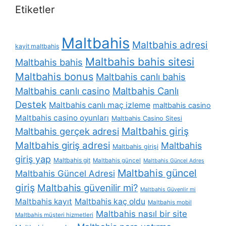
Etiketler
Maltbahis
Maltbahis adresi
kayit maltbahis
Maltbahis bahis sitesi
Maltbahis bahis
Maltbahis bonus
Maltbahis canlı bahis
Maltbahis canlı casino
Maltbahis Canlı
Destek
Maltbahis canlı maç izleme
maltbahis casino
Maltbahis casino oyunları
Maltbahis Casino Sitesi
Maltbahis giriş
Maltbahis gerçek adresi
Maltbahis giriş adresi
Maltbahis
Maltbahis girişi
giriş yap
Maltbahis git
Maltbahis güncel
Maltbahis Güncel Adres
Maltbahis güncel
Maltbahis Güncel Adresi
giriş
Maltbahis güvenilir mi?
Maltbahis Güvenlir mi
Maltbahis kayıt
Maltbahis kaç oldu
Maltbahis mobil
Maltbahis nasıl bir site
Maltbahis müşteri hizmetleri