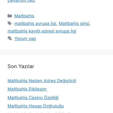
Devamını oku
Kategoriler
Maltbahis
Etiketler
maltbahis avrupa ligi
,
Maltbahis girişi
,
maltbahis kayıtlı adresi avrupa ligi
Yorum yap
Son Yazılar
Maltbahis Neden Adres Değiştirdi
Maltbahis Etkileşim
Maltbahis Casino Özelliği
Maltbahis Hesap Doğruluğu