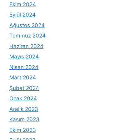
Ekim 2024
Eylül 2024
Ağustos 2024
Temmuz 2024
Haziran 2024
Mayıs 2024
Nisan 2024
Mart 2024
Şubat 2024
Ocak 2024
Aralık 2023
Kasım 2023
Ekim 2023