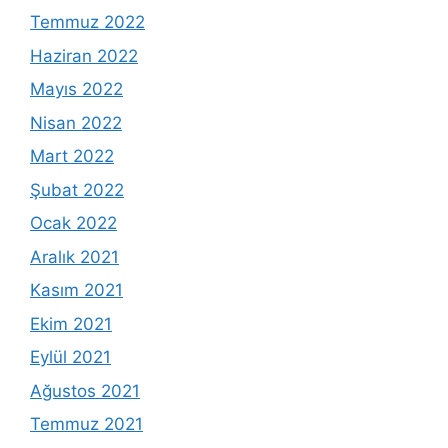
Temmuz 2022
Haziran 2022
Mayıs 2022
Nisan 2022
Mart 2022
Şubat 2022
Ocak 2022
Aralık 2021
Kasım 2021
Ekim 2021
Eylül 2021
Ağustos 2021
Temmuz 2021