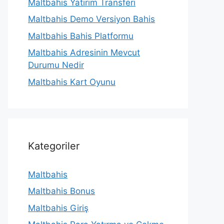
Maltbahis Yatırım Transferi
Maltbahis Demo Versiyon Bahis
Maltbahis Bahis Platformu
Maltbahis Adresinin Mevcut
Durumu Nedir
Maltbahis Kart Oyunu
Kategoriler
Maltbahis
Maltbahis Bonus
Maltbahis Giriş