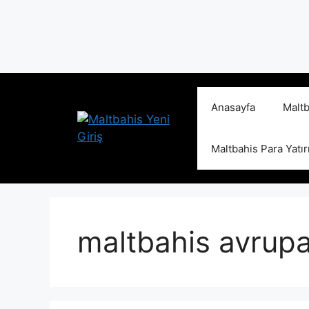
İçeriğe
atla
Anasayfa
Malt
Maltbahis Para Yat
maltbahis avrupa 