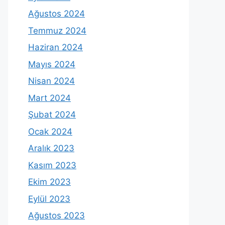
Ağustos 2024
Temmuz 2024
Haziran 2024
Mayıs 2024
Nisan 2024
Mart 2024
Şubat 2024
Ocak 2024
Aralık 2023
Kasım 2023
Ekim 2023
Eylül 2023
Ağustos 2023