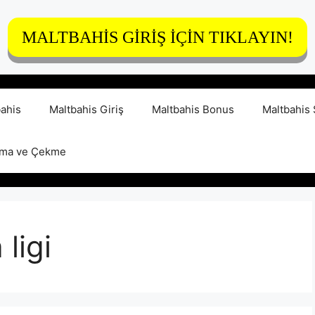
MALTBAHİS GİRİŞ İÇİN TIKLAYIN!
bahis
Maltbahis Giriş
Maltbahis Bonus
Maltbahis 
ırma ve Çekme
ligi