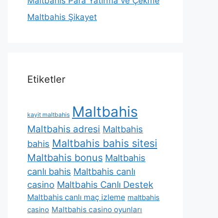
Maltbahis Para Yatırma ve Çekme
Maltbahis Şikayet
Etiketler
Maltbahis
kayit maltbahis
Maltbahis adresi
Maltbahis
Maltbahis bahis sitesi
bahis
Maltbahis bonus
Maltbahis
canlı bahis
Maltbahis canlı
casino
Maltbahis Canlı Destek
Maltbahis canlı maç izleme
maltbahis
Maltbahis casino oyunları
casino