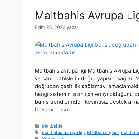
Maltbahis Avrupa Li
Ekim 25, 2023
yazar
Maltbahis avrupa ligi Maltbahis Avrupa Li
ve canlı bahislerin doğru yapısını sağlar.
doğrudan çeşitlilik sağlamayı amaçlamak
hangi sistemin sizin için en iyi olduğunu d
bahis trendlerinden kesintisiz destek al
Devamını oku
Kategoriler
Maltbahis
Etiketler
maltbahis avrupa ligi
,
Maltbahis girişi
,
maltbahis
Yorum yap