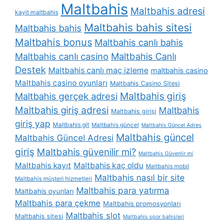
Maltbahis
Maltbahis adresi
kayit maltbahis
Maltbahis bahis sitesi
Maltbahis bahis
Maltbahis bonus
Maltbahis canlı bahis
Maltbahis canlı casino
Maltbahis Canlı
Destek
Maltbahis canlı maç izleme
maltbahis casino
Maltbahis casino oyunları
Maltbahis Casino Sitesi
Maltbahis giriş
Maltbahis gerçek adresi
Maltbahis giriş adresi
Maltbahis
Maltbahis girişi
giriş yap
Maltbahis git
Maltbahis güncel
Maltbahis Güncel Adres
Maltbahis güncel
Maltbahis Güncel Adresi
giriş
Maltbahis güvenilir mi?
Maltbahis Güvenlir mi
Maltbahis kayıt
Maltbahis kaç oldu
Maltbahis mobil
Maltbahis nasıl bir site
Maltbahis müşteri hizmetleri
Maltbahis para yatırma
Maltbahis oyunları
Maltbahis para çekme
Maltbahis promosyonları
Maltbahis slot
Maltbahis sitesi
Maltbahis spor bahisleri