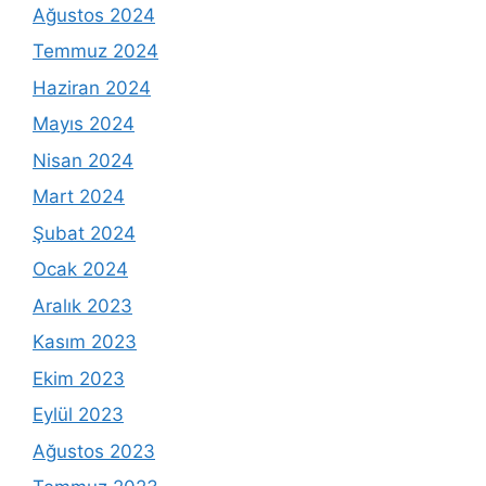
Ağustos 2024
Temmuz 2024
Haziran 2024
Mayıs 2024
Nisan 2024
Mart 2024
Şubat 2024
Ocak 2024
Aralık 2023
Kasım 2023
Ekim 2023
Eylül 2023
Ağustos 2023