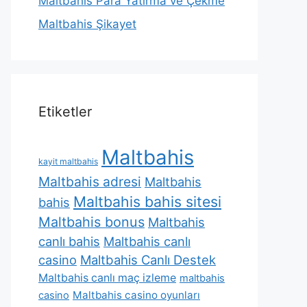
Maltbahis Para Yatırma ve Çekme
Maltbahis Şikayet
Etiketler
Maltbahis
kayit maltbahis
Maltbahis adresi
Maltbahis
Maltbahis bahis sitesi
bahis
Maltbahis bonus
Maltbahis
canlı bahis
Maltbahis canlı
casino
Maltbahis Canlı Destek
Maltbahis canlı maç izleme
maltbahis
Maltbahis casino oyunları
casino