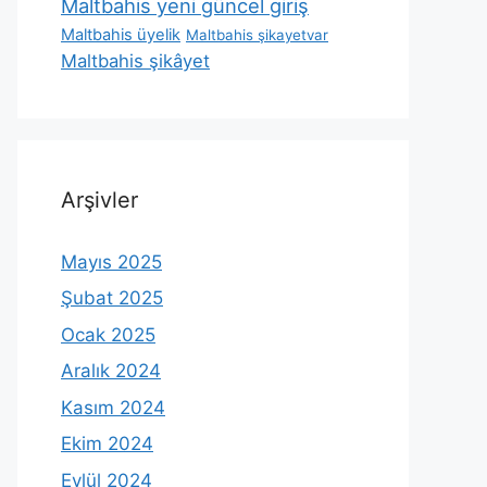
Maltbahis yeni güncel giriş
Maltbahis üyelik
Maltbahis şikayetvar
Maltbahis şikâyet
Arşivler
Mayıs 2025
Şubat 2025
Ocak 2025
Aralık 2024
Kasım 2024
Ekim 2024
Eylül 2024