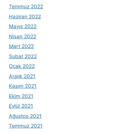
Temmuz 2022
Haziran 2022
Mayıs 2022
Nisan 2022
Mart 2022
Şubat 2022
Ocak 2022
Aralık 2021
Kasım 2021
Ekim 2021
Eylül 2021
Ağustos 2021
Temmuz 2021