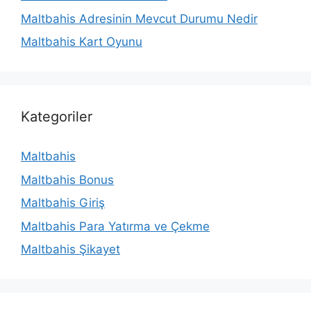
Maltbahis Adresinin Mevcut Durumu Nedir
Maltbahis Kart Oyunu
Kategoriler
Maltbahis
Maltbahis Bonus
Maltbahis Giriş
Maltbahis Para Yatırma ve Çekme
Maltbahis Şikayet