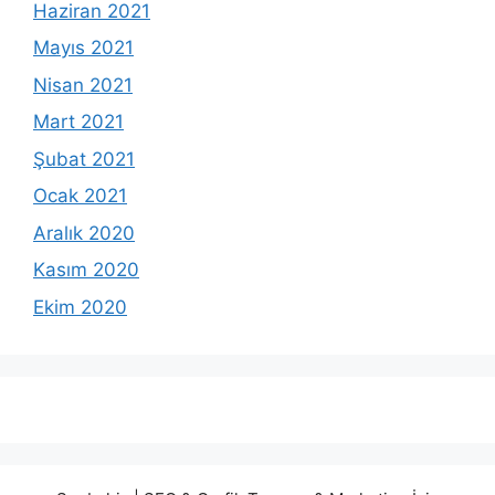
Haziran 2021
Mayıs 2021
Nisan 2021
Mart 2021
Şubat 2021
Ocak 2021
Aralık 2020
Kasım 2020
Ekim 2020