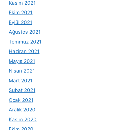
Kasım 2021
Ekim 2021
Eylül 2021
Ağustos 2021
Temmuz 2021
Haziran 2021
Mayıs 2021
Nisan 2021
Mart 2021
Şubat 2021
Ocak 2021
Aralık 2020
Kasım 2020
Ekim 2020