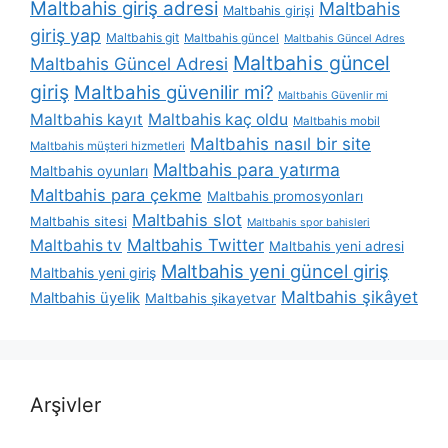
Maltbahis giriş adresi
Maltbahis
Maltbahis girişi
giriş yap
Maltbahis git
Maltbahis güncel
Maltbahis Güncel Adres
Maltbahis güncel
Maltbahis Güncel Adresi
giriş
Maltbahis güvenilir mi?
Maltbahis Güvenlir mi
Maltbahis kayıt
Maltbahis kaç oldu
Maltbahis mobil
Maltbahis nasıl bir site
Maltbahis müşteri hizmetleri
Maltbahis para yatırma
Maltbahis oyunları
Maltbahis para çekme
Maltbahis promosyonları
Maltbahis slot
Maltbahis sitesi
Maltbahis spor bahisleri
Maltbahis Twitter
Maltbahis tv
Maltbahis yeni adresi
Maltbahis yeni güncel giriş
Maltbahis yeni giriş
Maltbahis şikâyet
Maltbahis üyelik
Maltbahis şikayetvar
Arşivler