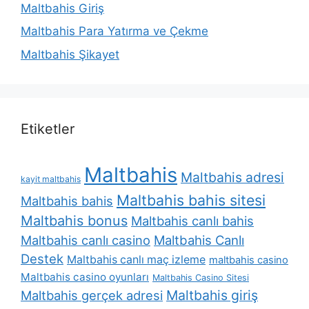
Maltbahis Giriş
Maltbahis Para Yatırma ve Çekme
Maltbahis Şikayet
Etiketler
Maltbahis
Maltbahis adresi
kayit maltbahis
Maltbahis bahis sitesi
Maltbahis bahis
Maltbahis bonus
Maltbahis canlı bahis
Maltbahis canlı casino
Maltbahis Canlı
Destek
Maltbahis canlı maç izleme
maltbahis casino
Maltbahis casino oyunları
Maltbahis Casino Sitesi
Maltbahis giriş
Maltbahis gerçek adresi