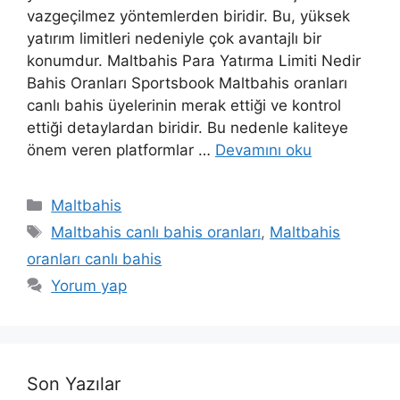
vazgeçilmez yöntemlerden biridir. Bu, yüksek
yatırım limitleri nedeniyle çok avantajlı bir
konumdur. Maltbahis Para Yatırma Limiti Nedir
Bahis Oranları Sportsbook Maltbahis oranları
canlı bahis üyelerinin merak ettiği ve kontrol
ettiği detaylardan biridir. Bu nedenle kaliteye
önem veren platformlar …
Devamını oku
Kategoriler
Maltbahis
Etiketler
Maltbahis canlı bahis oranları
,
Maltbahis
oranları canlı bahis
Yorum yap
Son Yazılar