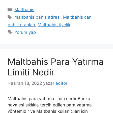
Kategoriler
Maltbahis
Etiketler
maltbahis bahis adresi
,
Maltbahis canlı
bahis oranları
,
Maltbahis üyelik
Yorum yap
Maltbahis Para Yatırma
Limiti Nedir
Haziran 18, 2022
yazar
editor
Maltbahis para yatırma limiti nedir Banka
havalesi sıklıkla tercih edilen para yatırma
yöntemidir ve Maltbahis kullanıcıları için