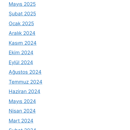
Mayıs 2025
Şubat 2025
Ocak 2025
Aralık 2024
Kasım 2024
Ekim 2024
Eylül 2024
Ağustos 2024
Temmuz 2024
Haziran 2024
Mayıs 2024
Nisan 2024
Mart 2024