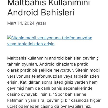
Maltbahis Kullanımını
Android Bahisleri
Mart 14, 2024
yazar
Maltbahis kullanımını android bahisleri çevrimiçi
tahmin oyunları, Android cihazlarda pratik
olarak pratik bir şekilde mevcuttur. Sitenin mobil
versiyonuna telefonunuzdan veya tabletinizden
erişin. Katıldıktan sonra istediğiniz yerden hem
çevrimiçi hem de canlı bahis seçeneklerinde
casino oynayabilirsiniz. ‘ Spor bahislerine
katılmanın yanı sıra, çevrimiçi bir casinoda hiçbir
ücret ödemeden casino da oynayabilirsiniz.