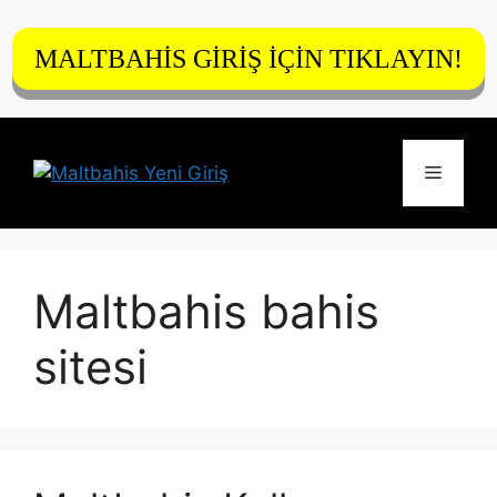
MALTBAHİS GİRİŞ İÇİN TIKLAYIN!
İçeriğe
atla
Menü
Maltbahis bahis
sitesi