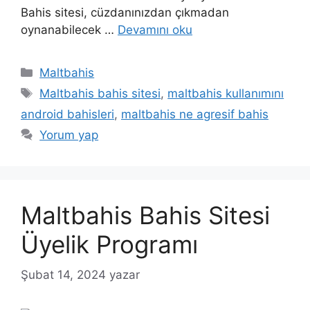
Bahis sitesi, cüzdanınızdan çıkmadan
oynanabilecek …
Devamını oku
Kategoriler
Maltbahis
Etiketler
Maltbahis bahis sitesi
,
maltbahis kullanımını
android bahisleri
,
maltbahis ne agresif bahis
Yorum yap
Maltbahis Bahis Sitesi
Üyelik Programı
Şubat 14, 2024
yazar