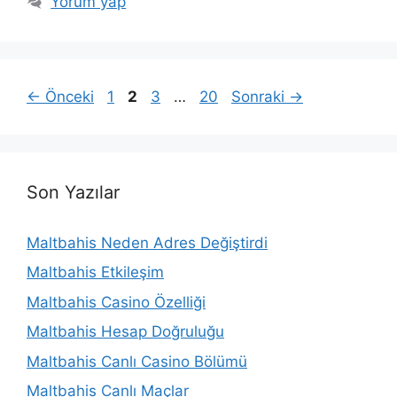
Yorum yap
Sayfa
Sayfa
Sayfa
Sayfa
←
Önceki
1
2
3
…
20
Sonraki
→
Son Yazılar
Maltbahis Neden Adres Değiştirdi
Maltbahis Etkileşim
Maltbahis Casino Özelliği
Maltbahis Hesap Doğruluğu
Maltbahis Canlı Casino Bölümü
Maltbahis Canlı Maçlar