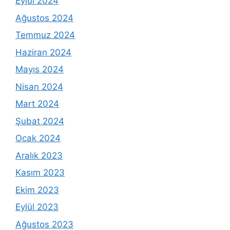
Eylül 2024
Ağustos 2024
Temmuz 2024
Haziran 2024
Mayıs 2024
Nisan 2024
Mart 2024
Şubat 2024
Ocak 2024
Aralık 2023
Kasım 2023
Ekim 2023
Eylül 2023
Ağustos 2023