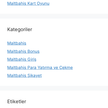
Maltbahis Kart Oyunu
Kategoriler
Maltbahis
Maltbahis Bonus
Maltbahis Giriş
Maltbahis Para Yatırma ve Çekme
Maltbahis Şikayet
Etiketler