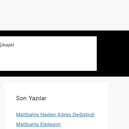
Şikayet
Son Yazılar
Maltbahis Neden Adres Değiştirdi
Maltbahis Etkileşim