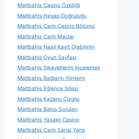
Maltbahis Casino Özelliği
Maltbahis Hesap Doğruluğu
Maltbahis Canlı Casino Bölümü
Maltbahis Canlı Maçlar
Maltbahis Nasıl Kayıt Olabilirim
Maltbahis Oyun Sayfası
Maltbahis Şikayetlerini İncelemek
Maltbahis Bağlantı Yöntemi
Maltbahis Eğlence Sitesi
Maltbahis Kazanç Çizgisi
Maltbahis Bahis Soruları
Maltbahis Yasaklı Casino
Maltbahis Canlı Sanal Yarış