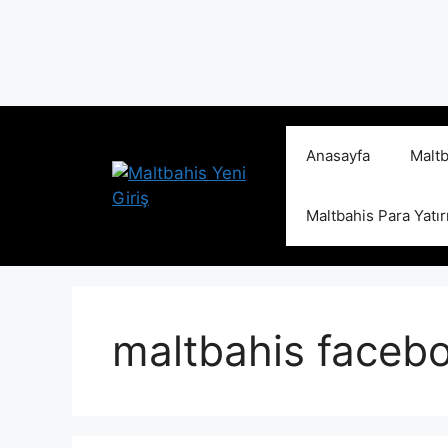
İçeriğe
atla
Anasayfa
Malt
Maltbahis Para Yat
maltbahis faceb