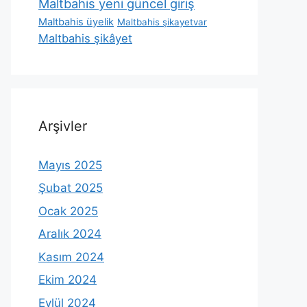
Maltbahis yeni güncel giriş
Maltbahis üyelik
Maltbahis şikayetvar
Maltbahis şikâyet
Arşivler
Mayıs 2025
Şubat 2025
Ocak 2025
Aralık 2024
Kasım 2024
Ekim 2024
Eylül 2024