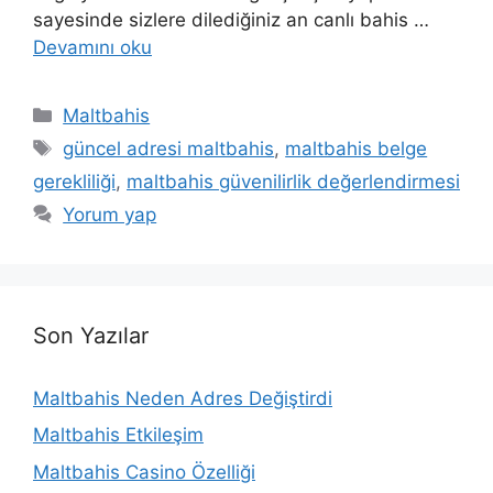
sayesinde sizlere dilediğiniz an canlı bahis …
Devamını oku
Kategoriler
Maltbahis
Etiketler
güncel adresi maltbahis
,
maltbahis belge
gerekliliği
,
maltbahis güvenilirlik değerlendirmesi
Yorum yap
Son Yazılar
Maltbahis Neden Adres Değiştirdi
Maltbahis Etkileşim
Maltbahis Casino Özelliği