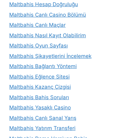
Maltbahis Hesap Doğruluğu
Maltbahis Canlı Casino Bölümü
Maltbahis Canlı Maçlar
Maltbahis Nasıl Kayıt Olabilirim
Maltbahis Oyun Sayfası
Maltbahis Şikayetlerini İncelemek
Maltbahis Bağlantı Yöntemi
Maltbahis Eğlence Sitesi
Maltbahis Kazanç Çizgisi
Maltbahis Bahis Soruları
Maltbahis Yasaklı Casino
Maltbahis Canlı Sanal Yarış
Maltbahis Yatırım Transferi