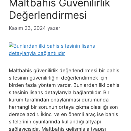
Maltbahis Güvenilirlik
Değerlendirmesi
Kasım 23, 2024
yazar
Maltbahis güvenilirlik değerlendirmesi bir bahis
sitesinin güvenilirliğini değerlendirmek için
birden fazla yöntem vardır. Bunlardan ilki bahis
sitesinin lisans detaylarıyla bağlantılıdır. Bir
kurum tarafından onaylanması durumunda
herhangi bir sorunun ortaya çıkma olasılığı son
derece azdır. İkinci ve en önemli araç ise bahis
sitelerinin oyunlarında kullandığı altyapı
sağlayıcısıdır. Maltbahis gelişmiş altyapısı