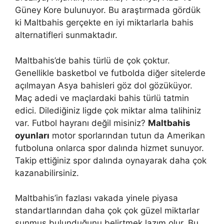
Güney Kore bulunuyor. Bu araştırmada gördük
ki Maltbahis gerçekte en iyi miktarlarla bahis
alternatifleri sunmaktadır.
Maltbahis’de bahis türlü de çok çoktur.
Genellikle basketbol ve futbolda diğer sitelerde
açılmayan Asya bahisleri göz dol gözüküyor.
Maç adedi ve maçlardaki bahis türlü tatmin
edici. Dilediğiniz ligde çok miktar alma talihiniz
var. Futbol hayranı değil misiniz?
Maltbahis
oyunları
motor sporlarından tutun da Amerikan
futboluna onlarca spor dalında hizmet sunuyor.
Takip ettiğiniz spor dalında oynayarak daha çok
kazanabilirsiniz.
Maltbahis’in fazlası vakada yinele piyasa
standartlarından daha çok çok güzel miktarlar
sunmuş bulunduğunu belirtmek lazım olur. Bu,