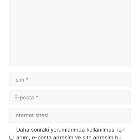
Yorum
İsim
E-
posta
İnternet
sitesi
Daha sonraki yorumlarımda kullanılması için
adım, e-posta adresim ve site adresim bu