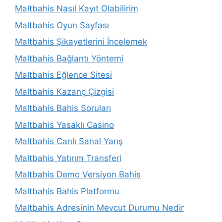
Maltbahis Nasıl Kayıt Olabilirim
Maltbahis Oyun Sayfası
Maltbahis Şikayetlerini İncelemek
Maltbahis Bağlantı Yöntemi
Maltbahis Eğlence Sitesi
Maltbahis Kazanç Çizgisi
Maltbahis Bahis Soruları
Maltbahis Yasaklı Casino
Maltbahis Canlı Sanal Yarış
Maltbahis Yatırım Transferi
Maltbahis Demo Versiyon Bahis
Maltbahis Bahis Platformu
Maltbahis Adresinin Mevcut Durumu Nedir