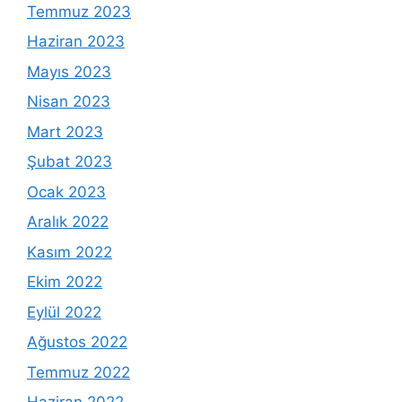
Temmuz 2023
Haziran 2023
Mayıs 2023
Nisan 2023
Mart 2023
Şubat 2023
Ocak 2023
Aralık 2022
Kasım 2022
Ekim 2022
Eylül 2022
Ağustos 2022
Temmuz 2022