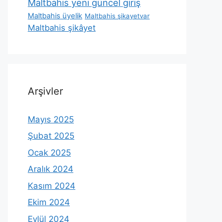
Maltbahis yeni güncel giriş
Maltbahis üyelik
Maltbahis şikayetvar
Maltbahis şikâyet
Arşivler
Mayıs 2025
Şubat 2025
Ocak 2025
Aralık 2024
Kasım 2024
Ekim 2024
Eylül 2024