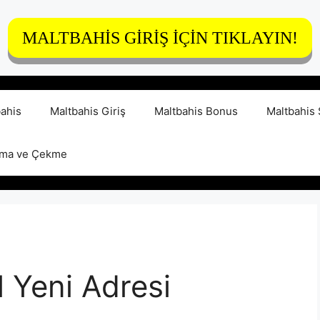
MALTBAHİS GİRİŞ İÇİN TIKLAYIN!
bahis
Maltbahis Giriş
Maltbahis Bonus
Maltbahis 
ırma ve Çekme
 Yeni Adresi