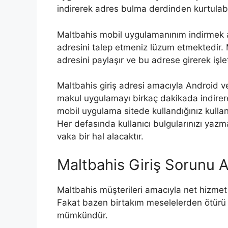
indirerek adres bulma derdinden kurtulabil
Maltbahis mobil uygulamanınım indirmek 
adresini talep etmeniz lüzum etmektedir. M
adresini paylaşır ve bu adrese girerek işle
Maltbahis giriş adresi amacıyla Android v
makul uygulamayı birkaç dakikada indirere
mobil uygulama sitede kullandığınız kullanıcı
Her defasında kullanıcı bulgularınızı yaz
vaka bir hal alacaktır.
Maltbahis Giriş Sorunu A
Maltbahis müşterileri amacıyla net hizmet
Fakat bazen birtakım meselelerden ötür
mümkündür.