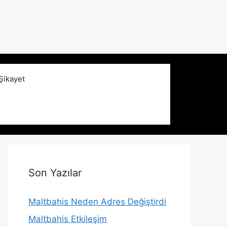
Şikayet
Son Yazılar
Maltbahis Neden Adres Değiştirdi
Maltbahis Etkileşim