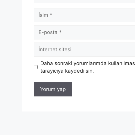
İsim
E-
posta
İnternet
sitesi
Daha sonraki yorumlarımda kullanılması
tarayıcıya kaydedilsin.