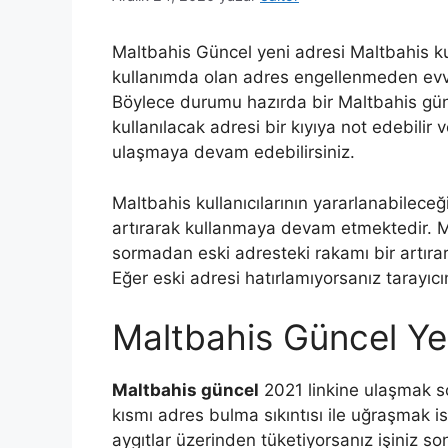
Maltbahis Güncel yeni adresi Maltbahis kul
kullanımda olan adres engellenmeden evvel
Böylece durumu hazırda bir Maltbahis günce
kullanılacak adresi bir kıyıya not edebil
ulaşmaya devam edebilirsiniz.
Maltbahis kullanıcılarının yararlanabileceğ
artırarak kullanmaya devam etmektedir. M
sormadan eski adresteki rakamı bir artırara
Eğer eski adresi hatırlamıyorsanız tarayıcı
Maltbahis Güncel Ye
Maltbahis güncel
2021 linkine ulaşmak so
kısmı adres bulma sıkıntısı ile uğraşmak i
aygıtlar üzerinden tüketiyorsanız işiniz 