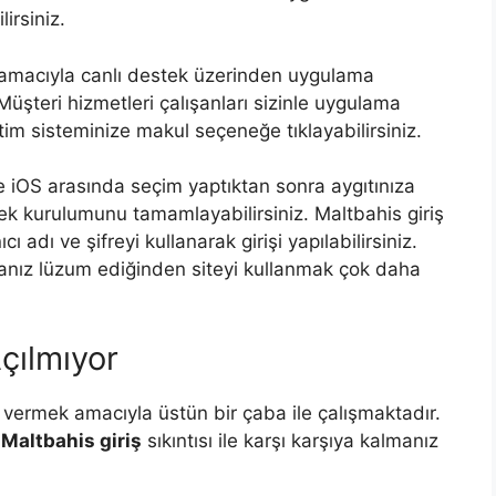
irsiniz.
amacıyla canlı destek üzerinden uygulama
üşteri hizmetleri çalışanları sizinle uygulama
tim sisteminize makul seçeneğe tıklayabilirsiniz.
e iOS arasında seçim yaptıktan sonra aygıtınıza
k kurulumunu tamamlayabilirsiniz. Maltbahis giriş
 adı ve şifreyi kullanarak girişi yapılabilirsiniz.
manız lüzum ediğinden siteyi kullanmak çok daha
çılmıyor
 vermek amacıyla üstün bir çaba ile çalışmaktadır.
ü
Maltbahis giriş
sıkıntısı ile karşı karşıya kalmanız