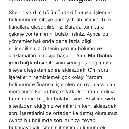
Sitenin yardım bölümündeki finansal işlemler
bölümünden siteye para yatırabilirsiniz. Tüm
kanallara ulaşabilirsiniz. Burada tüm para
çekme yöntemlerini bulabilirsiniz. Ayrıca bu
yöntemler hakkında daha fazla bilgi
edinebilirsiniz. Sitenin yardım bölümü ve
açıklamaları oldukça başarılı. Yani
Maltbahis
yeni bağlantısı
sitesinin yeni giriş bağlantısı ile
siteye ulaştıktan sonra aklınızdaki tüm soru
işaretlerini temizlemek çok kolay. Yardım
bölümünde finansal işlemlerden oyunlara olan
merakınıza kadar birçok farklı konuda oldukça
tatmin edici bilgiler bulabilirsiniz. Böylece web
sitenizden aldığınız verimi artırırken, aklınızdaki
soru işaretlerini de ortadan kaldırmış olursunuz.
Ayrıca bu bölümde sorularınıza cevap
bulamayacak, sitenin iletişim bölümündeki