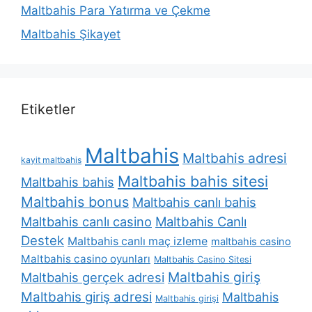
Maltbahis Para Yatırma ve Çekme
Maltbahis Şikayet
Etiketler
Maltbahis
Maltbahis adresi
kayit maltbahis
Maltbahis bahis sitesi
Maltbahis bahis
Maltbahis bonus
Maltbahis canlı bahis
Maltbahis canlı casino
Maltbahis Canlı
Destek
Maltbahis canlı maç izleme
maltbahis casino
Maltbahis casino oyunları
Maltbahis Casino Sitesi
Maltbahis giriş
Maltbahis gerçek adresi
Maltbahis giriş adresi
Maltbahis
Maltbahis girişi