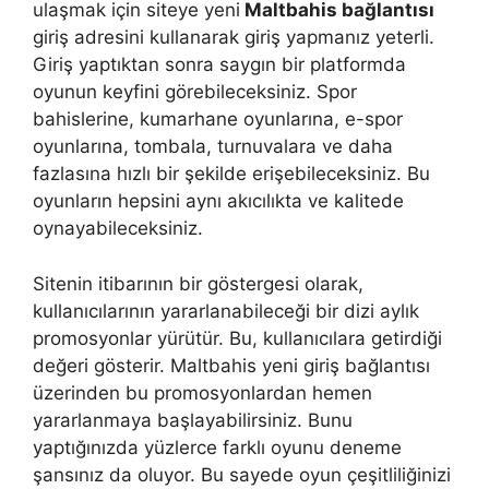
ulaşmak için siteye yeni
Maltbahis bağlantısı
giriş adresini kullanarak giriş yapmanız yeterli.
Giriş yaptıktan sonra saygın bir platformda
oyunun keyfini görebileceksiniz. Spor
bahislerine, kumarhane oyunlarına, e-spor
oyunlarına, tombala, turnuvalara ve daha
fazlasına hızlı bir şekilde erişebileceksiniz. Bu
oyunların hepsini aynı akıcılıkta ve kalitede
oynayabileceksiniz.
Sitenin itibarının bir göstergesi olarak,
kullanıcılarının yararlanabileceği bir dizi aylık
promosyonlar yürütür. Bu, kullanıcılara getirdiği
değeri gösterir. Maltbahis yeni giriş bağlantısı
üzerinden bu promosyonlardan hemen
yararlanmaya başlayabilirsiniz. Bunu
yaptığınızda yüzlerce farklı oyunu deneme
şansınız da oluyor. Bu sayede oyun çeşitliliğinizi