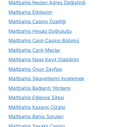
Maltbahis Neden Adres Değiştirdi
Maltbahis Etkileşim
Maltbahis Casino Özelliği
Maltbahis Hesap Doğruluğu
Maltbahis Canlı Casino Bölümü
Maltbahis Canlı Maçlar
Maltbahis Nasıl Kayıt Olabilirim
Maltbahis Oyun Sayfası
Maltbahis Şikayetlerini İncelemek
Maltbahis Bağlantı Yöntemi
Maltbahis Eğlence Sitesi
Maltbahis Kazanç Çizgisi
Maltbahis Bahis Soruları
Maltbahis Yasaklı Casino