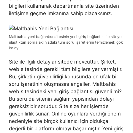
bilgileri kullanarak departmanla site üzerinden
iletişime geçme imkanına sahip olacaksınız.
Maltbahis yeni bağlantısı sitesinin yeni giriş bağlantısı ile siteye
ulaştıktan sonra aklınızdaki tüm soru işaretlerini temizlemek çok
kolay.
Site ile ilgili detaylar sitede mevcuttur. Şirket,
web sitesinde gerekli tüm bilgilere yer vermiştir.
Bu, şirketin güvenilirliği konusunda en ufak bir
soru işaretinin oluşmasını engeller. Maltbahis
web sitesindeki yeni giriş bağlantısı güvenli mi?
Bu soru da sitenin sağlam yapısından dolayı
gereksiz bir sorudur. Site size her işlemde
güvenilirlik sunar. Online oyunlara verdiği önem
nedeniyle site birçok kullanıcı için oldukça
değerli bir platform olmayı başarmıştır. Yeni giriş