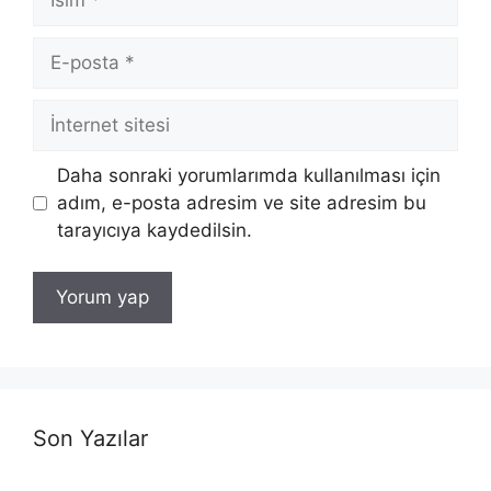
E-
posta
İnternet
sitesi
Daha sonraki yorumlarımda kullanılması için
adım, e-posta adresim ve site adresim bu
tarayıcıya kaydedilsin.
Son Yazılar