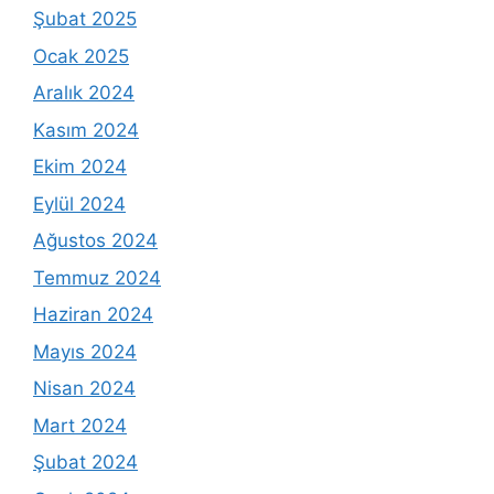
Şubat 2025
Ocak 2025
Aralık 2024
Kasım 2024
Ekim 2024
Eylül 2024
Ağustos 2024
Temmuz 2024
Haziran 2024
Mayıs 2024
Nisan 2024
Mart 2024
Şubat 2024