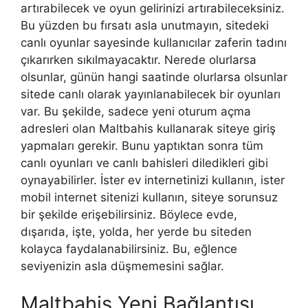
artırabilecek ve oyun gelirinizi artırabileceksiniz.
Bu yüzden bu fırsatı asla unutmayın, sitedeki
canlı oyunlar sayesinde kullanıcılar zaferin tadını
çıkarırken sıkılmayacaktır. Nerede olurlarsa
olsunlar, günün hangi saatinde olurlarsa olsunlar
sitede canlı olarak yayınlanabilecek bir oyunları
var. Bu şekilde, sadece yeni oturum açma
adresleri olan Maltbahis kullanarak siteye giriş
yapmaları gerekir. Bunu yaptıktan sonra tüm
canlı oyunları ve canlı bahisleri diledikleri gibi
oynayabilirler. İster ev internetinizi kullanın, ister
mobil internet sitenizi kullanın, siteye sorunsuz
bir şekilde erişebilirsiniz. Böylece evde,
dışarıda, işte, yolda, her yerde bu siteden
kolayca faydalanabilirsiniz. Bu, eğlence
seviyenizin asla düşmemesini sağlar.
Maltbahis Yeni Bağlantısı