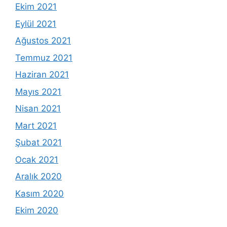
Ekim 2021
Eylül 2021
Ağustos 2021
Temmuz 2021
Haziran 2021
Mayıs 2021
Nisan 2021
Mart 2021
Şubat 2021
Ocak 2021
Aralık 2020
Kasım 2020
Ekim 2020