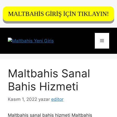
MALTBAHİS GİRİŞ İÇİN TIKLAYIN!
İçeriğe
atla
Menü
Maltbahis Sanal
Bahis Hizmeti
Kasım 1, 2022
yazar
editor
Maltbahis sanal bahis hizmeti Maltbahis