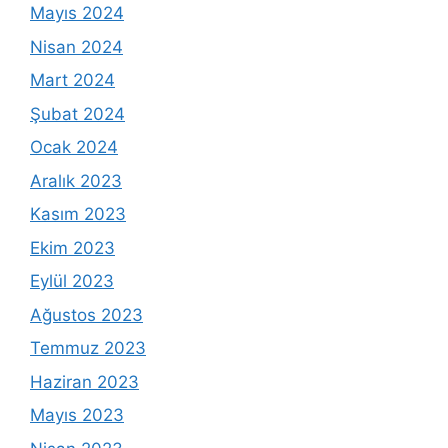
Mayıs 2024
Nisan 2024
Mart 2024
Şubat 2024
Ocak 2024
Aralık 2023
Kasım 2023
Ekim 2023
Eylül 2023
Ağustos 2023
Temmuz 2023
Haziran 2023
Mayıs 2023