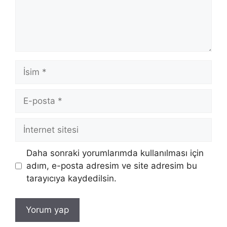
İsim
E-
posta
İnternet
sitesi
Daha sonraki yorumlarımda kullanılması için
adım, e-posta adresim ve site adresim bu
tarayıcıya kaydedilsin.