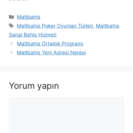
Kategoriler
Maltbahis
Etiketler
Maltbahis Poker Oyunları Türleri
,
Maltbahis
Sanal Bahis Hizmeti
Maltbahis Ortaklık Programı
Maltbahis Yeni Adresi Neresi
Yorum yapın
Yorum