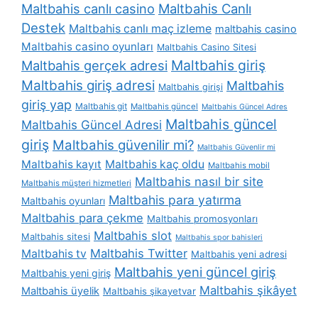
Maltbahis canlı casino
Maltbahis Canlı
Destek
Maltbahis canlı maç izleme
maltbahis casino
Maltbahis casino oyunları
Maltbahis Casino Sitesi
Maltbahis giriş
Maltbahis gerçek adresi
Maltbahis giriş adresi
Maltbahis
Maltbahis girişi
giriş yap
Maltbahis git
Maltbahis güncel
Maltbahis Güncel Adres
Maltbahis güncel
Maltbahis Güncel Adresi
giriş
Maltbahis güvenilir mi?
Maltbahis Güvenlir mi
Maltbahis kayıt
Maltbahis kaç oldu
Maltbahis mobil
Maltbahis nasıl bir site
Maltbahis müşteri hizmetleri
Maltbahis para yatırma
Maltbahis oyunları
Maltbahis para çekme
Maltbahis promosyonları
Maltbahis slot
Maltbahis sitesi
Maltbahis spor bahisleri
Maltbahis Twitter
Maltbahis tv
Maltbahis yeni adresi
Maltbahis yeni güncel giriş
Maltbahis yeni giriş
Maltbahis şikâyet
Maltbahis üyelik
Maltbahis şikayetvar