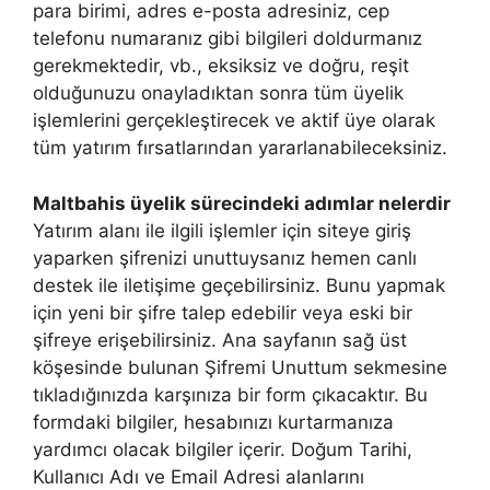
para birimi, adres e-posta adresiniz, cep
telefonu numaranız gibi bilgileri doldurmanız
gerekmektedir, vb., eksiksiz ve doğru, reşit
olduğunuzu onayladıktan sonra tüm üyelik
işlemlerini gerçekleştirecek ve aktif üye olarak
tüm yatırım fırsatlarından yararlanabileceksiniz.
Maltbahis üyelik sürecindeki adımlar nelerdir
Yatırım alanı ile ilgili işlemler için siteye giriş
yaparken şifrenizi unuttuysanız hemen canlı
destek ile iletişime geçebilirsiniz. Bunu yapmak
için yeni bir şifre talep edebilir veya eski bir
şifreye erişebilirsiniz. Ana sayfanın sağ üst
köşesinde bulunan Şifremi Unuttum sekmesine
tıkladığınızda karşınıza bir form çıkacaktır. Bu
formdaki bilgiler, hesabınızı kurtarmanıza
yardımcı olacak bilgiler içerir. Doğum Tarihi,
Kullanıcı Adı ve Email Adresi alanlarını