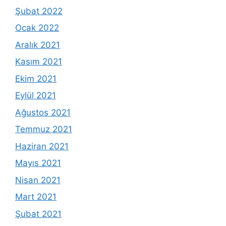
Şubat 2022
Ocak 2022
Aralık 2021
Kasım 2021
Ekim 2021
Eylül 2021
Ağustos 2021
Temmuz 2021
Haziran 2021
Mayıs 2021
Nisan 2021
Mart 2021
Şubat 2021