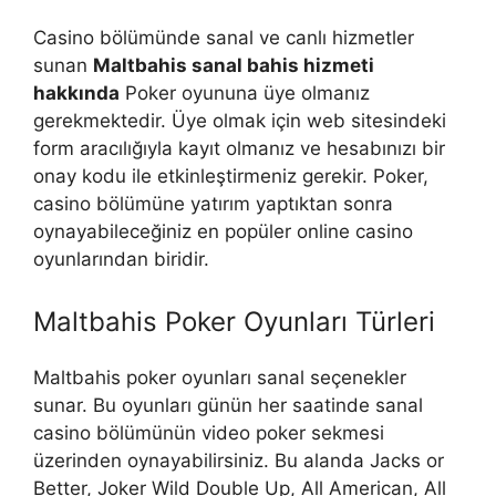
Casino bölümünde sanal ve canlı hizmetler
sunan
Maltbahis sanal bahis hizmeti
hakkında
Poker oyununa üye olmanız
gerekmektedir. Üye olmak için web sitesindeki
form aracılığıyla kayıt olmanız ve hesabınızı bir
onay kodu ile etkinleştirmeniz gerekir. Poker,
casino bölümüne yatırım yaptıktan sonra
oynayabileceğiniz en popüler online casino
oyunlarından biridir.
Maltbahis Poker Oyunları Türleri
Maltbahis poker oyunları sanal seçenekler
sunar. Bu oyunları günün her saatinde sanal
casino bölümünün video poker sekmesi
üzerinden oynayabilirsiniz. Bu alanda Jacks or
Better, Joker Wild Double Up, All American, All