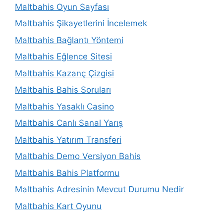
Maltbahis Oyun Sayfası
Maltbahis Şikayetlerini İncelemek
Maltbahis Bağlantı Yöntemi
Maltbahis Eğlence Sitesi
Maltbahis Kazanç Çizgisi
Maltbahis Bahis Soruları
Maltbahis Yasaklı Casino
Maltbahis Canlı Sanal Yarış
Maltbahis Yatırım Transferi
Maltbahis Demo Versiyon Bahis
Maltbahis Bahis Platformu
Maltbahis Adresinin Mevcut Durumu Nedir
Maltbahis Kart Oyunu