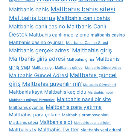
Maltbahis bahis sitesi
Maltbahis bahis
Maltbahis bonus
Maltbahis canlı bahis
Maltbahis canlı casino
Maltbahis Canlı
Destek
Maltbahis canlı maç izleme
maltbahis casino
Maltbahis casino oyunları
Maltbahis Casino Sitesi
Maltbahis giriş
Maltbahis gerçek adresi
Maltbahis giriş adresi
Maltbahis
Maltbahis girişi
giriş yap
Maltbahis git
Maltbahis güncel
Maltbahis Güncel Adres
Maltbahis güncel
Maltbahis Güncel Adresi
giriş
Maltbahis güvenilir mi?
Maltbahis Güvenlir mi
Maltbahis kayıt
Maltbahis kaç oldu
Maltbahis mobil
Maltbahis nasıl bir site
Maltbahis müşteri hizmetleri
Maltbahis para yatırma
Maltbahis oyunları
Maltbahis para çekme
Maltbahis promosyonları
Maltbahis slot
Maltbahis sitesi
Maltbahis spor bahisleri
Maltbahis Twitter
Maltbahis tv
Maltbahis yeni adresi