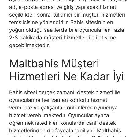
ad, e-posta adresi ve giriş yapılacak hizmet
seçildikten sonra kullanıcı bir müşteri hizmetleri
temsilcisine yönlendirilir. Bahis sitesinin en
yoğun olduğu saatlerde bile oyuncular en fazla
2-3 dakikada müşteri hizmetleri ile iletişime
geçebilmektedir.
Maltbahis Müşteri
Hizmetleri Ne Kadar İyi
Bahis sitesi gerçek zamanlı destek hizmeti ile
oyuncularına her zaman konforlu hizmet
vermekte ve çalışanları onbinlerce oyuncuya
hizmet verebilmektedir. Oyuncular ayrıca
öğrenmek istedikleri konularda canlı destek
hizmetlerinden de faydalanabiliyor. Maltbahis