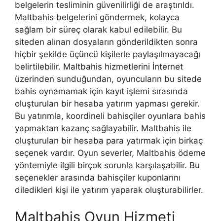
belgelerin tesliminin güvenilirliği de araştırıldı.
Maltbahis belgelerini göndermek, kolayca
sağlam bir süreç olarak kabul edilebilir. Bu
siteden alınan dosyaların gönderildikten sonra
hiçbir şekilde üçüncü kişilerle paylaşılmayacağı
belirtilebilir. Maltbahis hizmetlerini İnternet
üzerinden sunduğundan, oyuncuların bu sitede
bahis oynamamak için kayıt işlemi sırasında
oluşturulan bir hesaba yatırım yapması gerekir.
Bu yatırımla, koordineli bahisçiler oyunlara bahis
yapmaktan kazanç sağlayabilir. Maltbahis ile
oluşturulan bir hesaba para yatırmak için birkaç
seçenek vardır. Oyun severler, Maltbahis ödeme
yöntemiyle ilgili birçok sorunla karşılaşabilir. Bu
seçenekler arasında bahisçiler kuponlarını
diledikleri kişi ile yatırım yaparak oluşturabilirler.
Maltbahis Oyun Hizmeti