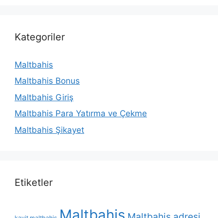
Kategoriler
Maltbahis
Maltbahis Bonus
Maltbahis Giriş
Maltbahis Para Yatırma ve Çekme
Maltbahis Şikayet
Etiketler
Maltbahis
Maltbahis adresi
kayit maltbahis