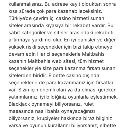
kullanmalısınız. Bu adrese kayıt olduktan sonra
kısa sürede çok para kazanabileceksiniz.
Türkiye’de çevrim içi casino hizmeti sunan
siteler arasında kıyasıya bir rekabet vardır. Bu,
sabit kategoriler ve siteler arasındaki rekabeti
artırmaya yardımcı olur. En iyi bahisler ve diğer
yüksek riskli seçenekler için bizi takip etmeye
devam edin Harici seçeneklerle Maltbahis
kazanın Maltbahis web sitesi, tüm hizmet
seçenekleriyle size para kazanma fırsatı sunan
sitelerden biridir. Elbette casino dışında
seçeneklerle de para kazanmanız için fırsatlar
var. Sizin için önemli olan ya da olması gereken
yatırımlarınızı iyi bildiğiniz oyunlarla eşleştirmek.
Blackjack oynamayı biliyorsanız, rulet
masasında nasıl bahis oynayacağınızı
biliyorsanız, krupiyeler hakkında biraz bilginiz
varsa ve oyunun kurallarını biliyorsanız, elbette