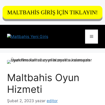
MALTBAHİS GİRİŞ İÇİN TIKLAYIN!
İçeriğe
atla
Menü
Maltbahis Oyun
Hizmeti
Şubat 2, 2023
yazar
editor