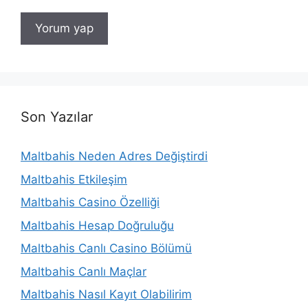
Son Yazılar
Maltbahis Neden Adres Değiştirdi
Maltbahis Etkileşim
Maltbahis Casino Özelliği
Maltbahis Hesap Doğruluğu
Maltbahis Canlı Casino Bölümü
Maltbahis Canlı Maçlar
Maltbahis Nasıl Kayıt Olabilirim