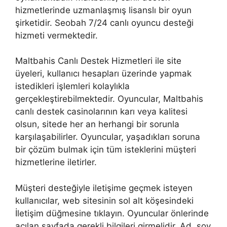
hizmetlerinde uzmanlaşmış lisanslı bir oyun
şirketidir. Seobah 7/24 canlı oyuncu desteği
hizmeti vermektedir.
Maltbahis Canlı Destek Hizmetleri ile site
üyeleri, kullanıcı hesapları üzerinde yapmak
istedikleri işlemleri kolaylıkla
gerçekleştirebilmektedir. Oyuncular, Maltbahis
canlı destek casinolarının karı veya kalitesi
olsun, sitede her an herhangi bir sorunla
karşılaşabilirler. Oyuncular, yaşadıkları soruna
bir çözüm bulmak için tüm isteklerini müşteri
hizmetlerine iletirler.
Müşteri desteğiyle iletişime geçmek isteyen
kullanıcılar, web sitesinin sol alt köşesindeki
İletişim düğmesine tıklayın. Oyuncular önlerinde
açılan sayfada gerekli bilgileri girmelidir. Ad, soy