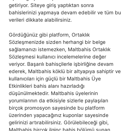
getiriyor. Siteye giriş yaptıktan sonra
bahislerinizi yapmaya devam edebilir ve tüm bu
verileri dikkate alabilirsiniz.
Gördüğünüz gibi platform, Ortaklık
Sözleşmenizde sizden herhangi bir belge
sağlamanızı istemezken, Maltbahis Ortaklık
Sözleşmesi kullanıcı incelemelerine değer
veriyor. Başarılı bahisçilerle işbirliğine devam
ederek, Maltbahis köklü bir altyapıya sahiptir ve
kullanıcıları için güçlü bir Maltbahis Üye
Etkinlikleri bahis alanı hazırladığı
düşünülmektedir. Maltbahis üyelerinin
yorumlarının da etkisiyle sizlerle paylaşılan
birçok promosyon sayesinde bu platform
üzerinden yapacağınız kuponlar sayesinde
gelirinizi artırabilirsiniz. Görülebileceği gibi,
Maltbahis birçok ilginç bahis bölümü sunan