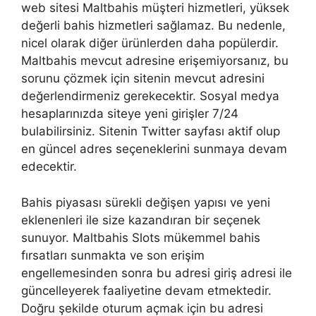
web sitesi Maltbahis müşteri hizmetleri, yüksek
değerli bahis hizmetleri sağlamaz. Bu nedenle,
nicel olarak diğer ürünlerden daha popülerdir.
Maltbahis mevcut adresine erişemiyorsanız, bu
sorunu çözmek için sitenin mevcut adresini
değerlendirmeniz gerekecektir. Sosyal medya
hesaplarınızda siteye yeni girişler 7/24
bulabilirsiniz. Sitenin Twitter sayfası aktif olup
en güncel adres seçeneklerini sunmaya devam
edecektir.
Bahis piyasası sürekli değişen yapısı ve yeni
eklenenleri ile size kazandıran bir seçenek
sunuyor. Maltbahis Slots mükemmel bahis
fırsatları sunmakta ve son erişim
engellemesinden sonra bu adresi giriş adresi ile
güncelleyerek faaliyetine devam etmektedir.
Doğru şekilde oturum açmak için bu adresi