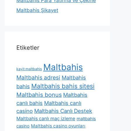
Maltbahis Para Yatırma ve Çekme
Maltbahis Şikayet
Etiketler
Maltbahis
kayit maltbahis
Maltbahis adresi
Maltbahis
Maltbahis bahis sitesi
bahis
Maltbahis bonus
Maltbahis
canlı bahis
Maltbahis canlı
casino
Maltbahis Canlı Destek
Maltbahis canlı maç izleme
maltbahis
Maltbahis casino oyunları
casino