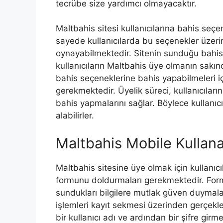
tecrübe size yardımcı olmayacaktır.
Maltbahis sitesi kullanıcılarına bahis seçe
sayede kullanıcılarda bu seçenekler üzerin
oynayabilmektedir. Sitenin sunduğu bahi
kullanıcıların Maltbahis üye olmanın sakınc
bahis seçeneklerine bahis yapabilmeleri i
gerekmektedir. Üyelik süreci, kullanıcıları
bahis yapmalarını sağlar. Böylece kullanı
alabilirler.
Maltbahis Mobile Kullana
Maltbahis sitesine üye olmak için kullanıc
formunu doldurmaları gerekmektedir. Form, ku
sundukları bilgilere mutlak güven duymala
işlemleri kayıt sekmesi üzerinden gerçekleş
bir kullanıcı adı ve ardından bir şifre girme