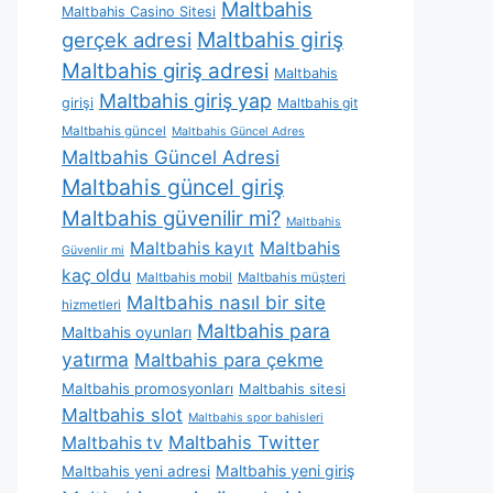
Maltbahis
Maltbahis Casino Sitesi
Maltbahis giriş
gerçek adresi
Maltbahis giriş adresi
Maltbahis
Maltbahis giriş yap
girişi
Maltbahis git
Maltbahis güncel
Maltbahis Güncel Adres
Maltbahis Güncel Adresi
Maltbahis güncel giriş
Maltbahis güvenilir mi?
Maltbahis
Maltbahis kayıt
Maltbahis
Güvenlir mi
kaç oldu
Maltbahis mobil
Maltbahis müşteri
Maltbahis nasıl bir site
hizmetleri
Maltbahis para
Maltbahis oyunları
yatırma
Maltbahis para çekme
Maltbahis promosyonları
Maltbahis sitesi
Maltbahis slot
Maltbahis spor bahisleri
Maltbahis Twitter
Maltbahis tv
Maltbahis yeni giriş
Maltbahis yeni adresi