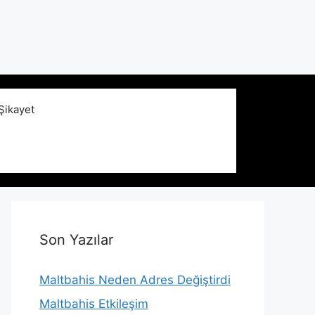
Şikayet
Son Yazılar
Maltbahis Neden Adres Değiştirdi
Maltbahis Etkileşim