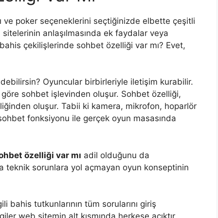
ve poker seçeneklerini seçtiğinizde elbette çeşitli
 sitelerinin anlaşılmasında ek faydalar veya
bahis çekilişlerinde sohbet özelliği var mı? Evet,
bilirsin? Oyuncular birbirleriyle iletişim kurabilir.
e göre sohbet işlevinden oluşur. Sohbet özelliği,
lliğinden oluşur. Tabii ki kamera, mikrofon, hoparlör
i sohbet fonksiyonu ile gerçek oyun masasında
hbet özelliği var mı
adil olduğunu da
sıra teknik sorunlara yol açmayan oyun konseptinin
ili bahis tutkunlarının tüm sorularını giriş
lgiler web sitemin alt kısmında herkese açıktır.