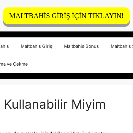
MALTBAHİS GİRİŞ İÇİN TIKLAYIN!
bahis
Maltbahis Giriş
Maltbahis Bonus
Maltbahis 
ırma ve Çekme
 Kullanabilir Miyim