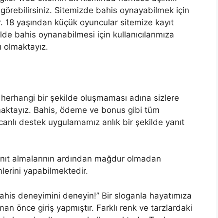
görebilirsiniz. Sitemizde bahis oynayabilmek için
 18 yaşından küçük oyuncular sitemize kayıt
de bahis oynanabilmesi için kullanıcılarımıza
ı olmaktayız.
e herhangi bir şekilde oluşmaması adına sizlere
maktayız. Bahis, ödeme ve bonus gibi tüm
canlı destek uygulamamız anlık bir şekilde yanıt
yanıt almalarının ardından mağdur olmadan
lerini yapabilmektedir.
 bahis deneyimini deneyin!” Bir sloganla hayatımıza
an önce giriş yapmıştır. Farklı renk ve tarzlardaki