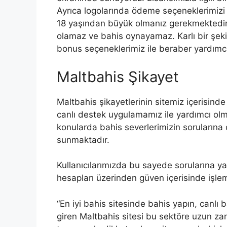
Ayrıca logolarında ödeme seçeneklerimizi 
18 yaşından büyük olmanız gerekmektedir.
olamaz ve bahis oynayamaz. Karlı bir şekil
bonus seçeneklerimiz ile beraber yardımc
Maltbahis Şikayet
Maltbahis şikayetlerinin sitemiz içerisind
canlı destek uygulamamız ile yardımcı ol
konularda bahis severlerimizin sorularına 
sunmaktadır.
Kullanıcılarımızda bu sayede sorularına 
hesapları üzerinden güven içerisinde işlem
“En iyi bahis sitesinde bahis yapın, canlı
giren Maltbahis sitesi bu sektöre uzun zam