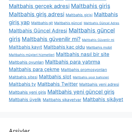
Maltbahis giriş
Maltbahis gerçek adresi
Maltbahis giriş adresi
Maltbahis
Maltbahis girişi
giriş yap
Maltbahis git
Maltbahis güncel
Maltbahis Güncel Adres
Maltbahis güncel
Maltbahis Güncel Adresi
giriş
Maltbahis güvenilir mi?
Maltbahis Güvenlir mi
Maltbahis kayıt
Maltbahis kaç oldu
Maltbahis mobil
Maltbahis nasıl bir site
Maltbahis müşteri hizmetleri
Maltbahis para yatırma
Maltbahis oyunları
Maltbahis para çekme
Maltbahis promosyonları
Maltbahis slot
Maltbahis sitesi
Maltbahis spor bahisleri
Maltbahis Twitter
Maltbahis tv
Maltbahis yeni adresi
Maltbahis yeni güncel giriş
Maltbahis yeni giriş
Maltbahis şikâyet
Maltbahis üyelik
Maltbahis şikayetvar
Arşivler