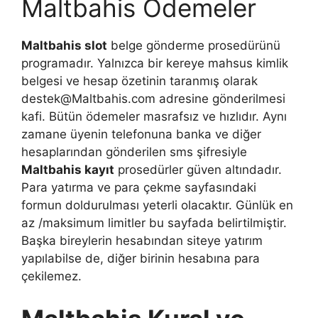
Maltbahis Ödemeler
Maltbahis slot
belge gönderme prosedürünü
programadır. Yalnızca bir kereye mahsus kimlik
belgesi ve hesap özetinin taranmış olarak
destek@Maltbahis.com
adresine gönderilmesi
kafi. Bütün ödemeler masrafsız ve hızlıdır. Aynı
zamane üyenin telefonuna banka ve diğer
hesaplarından gönderilen sms şifresiyle
Maltbahis kayıt
prosedürler güven altındadır.
Para yatırma ve para çekme sayfasındaki
formun doldurulması yeterli olacaktır. Günlük en
az /maksimum limitler bu sayfada belirtilmiştir.
Başka bireylerin hesabından siteye yatırım
yapılabilse de, diğer birinin hesabına para
çekilemez.