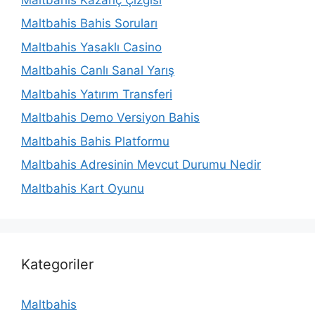
Maltbahis Bahis Soruları
Maltbahis Yasaklı Casino
Maltbahis Canlı Sanal Yarış
Maltbahis Yatırım Transferi
Maltbahis Demo Versiyon Bahis
Maltbahis Bahis Platformu
Maltbahis Adresinin Mevcut Durumu Nedir
Maltbahis Kart Oyunu
Kategoriler
Maltbahis