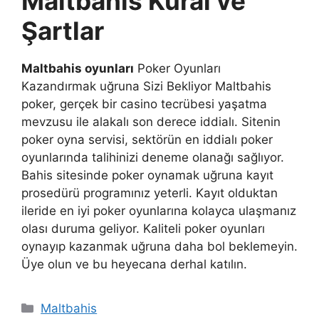
Maltbahis Kural ve
Şartlar
Maltbahis oyunları
Poker Oyunları
Kazandırmak uğruna Sizi Bekliyor Maltbahis
poker, gerçek bir casino tecrübesi yaşatma
mevzusu ile alakalı son derece iddialı. Sitenin
poker oyna servisi, sektörün en iddialı poker
oyunlarında talihinizi deneme olanağı sağlıyor.
Bahis sitesinde poker oynamak uğruna kayıt
prosedürü programınız yeterli. Kayıt olduktan
ileride en iyi poker oyunlarına kolayca ulaşmanız
olası duruma geliyor. Kaliteli poker oyunları
oynayıp kazanmak uğruna daha bol beklemeyin.
Üye olun ve bu heyecana derhal katılın.
Kategoriler
Maltbahis