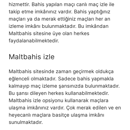
hizmettir. Bahis yapılan maçı canlı maç izle ile
takip etme imkânınız vardır. Bahis yaptığınız
maçları ya da merak ettiğiniz maçları her an
izleme imkânı bulunmaktadır. Bu imkândan
Maltbahis sitesine üye olan herkes
faydalanabilmektedir.
Maltbahis izle
Maltbahis sitesinde zaman geçirmek oldukça
eğlenceli olmaktadır. Sadece bahis yapmakla
kalmayıp maç izleme şansınızda bulunmaktadır.
Bu şansı dileyen herkes kullanabilmektedir.
Maltbahis izle opsiyonu kullanarak maçlara
ulaşma imkânınız vardır. Çok merak edilen ve en
heyecanlı maçlara basitçe ulaşma imkânı
sunulmaktadır.