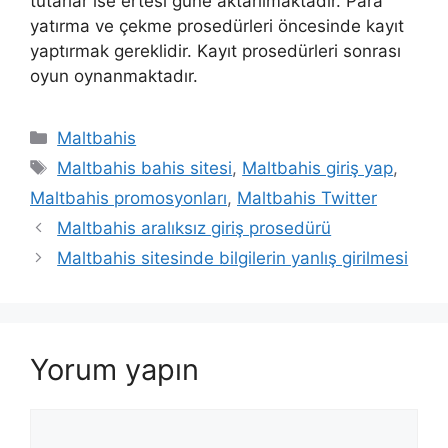
tutarlar ise ertesi güne aktarılmaktadır. Para
yatırma ve çekme prosedürleri öncesinde kayıt
yaptırmak gereklidir. Kayıt prosedürleri sonrası
oyun oynanmaktadır.
Kategoriler
Maltbahis
Etiketler
Maltbahis bahis sitesi
,
Maltbahis giriş yap
,
Maltbahis promosyonları
,
Maltbahis Twitter
Maltbahis aralıksız giriş prosedürü
Maltbahis sitesinde bilgilerin yanlış girilmesi
Yorum yapın
Yorum