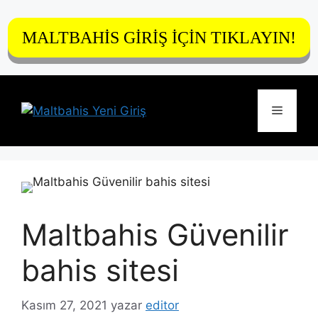
MALTBAHİS GİRİŞ İÇİN TIKLAYIN!
İçeriğe
atla
Menü
Maltbahis Güvenilir
bahis sitesi
Kasım 27, 2021
yazar
editor