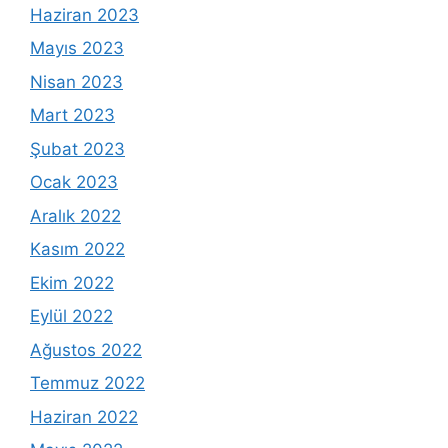
Haziran 2023
Mayıs 2023
Nisan 2023
Mart 2023
Şubat 2023
Ocak 2023
Aralık 2022
Kasım 2022
Ekim 2022
Eylül 2022
Ağustos 2022
Temmuz 2022
Haziran 2022