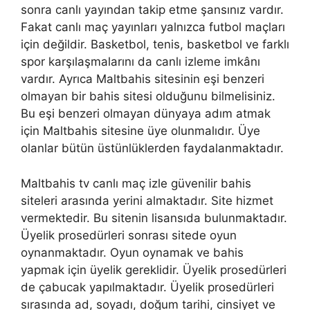
sonra canlı yayından takip etme şansınız vardır.
Fakat canlı maç yayınları yalnızca futbol maçları
için değildir. Basketbol, tenis, basketbol ve farklı
spor karşılaşmalarını da canlı izleme imkânı
vardır. Ayrıca Maltbahis sitesinin eşi benzeri
olmayan bir bahis sitesi olduğunu bilmelisiniz.
Bu eşi benzeri olmayan dünyaya adım atmak
için Maltbahis sitesine üye olunmalıdır. Üye
olanlar bütün üstünlüklerden faydalanmaktadır.
Maltbahis tv canlı maç izle güvenilir bahis
siteleri arasında yerini almaktadır. Site hizmet
vermektedir. Bu sitenin lisansıda bulunmaktadır.
Üyelik prosedürleri sonrası sitede oyun
oynanmaktadır. Oyun oynamak ve bahis
yapmak için üyelik gereklidir. Üyelik prosedürleri
de çabucak yapılmaktadır. Üyelik prosedürleri
sırasında ad, soyadı, doğum tarihi, cinsiyet ve