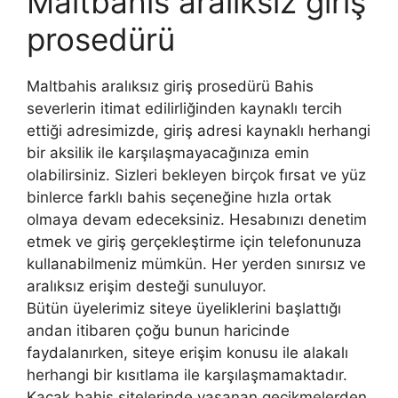
Maltbahis aralıksız giriş
prosedürü
Maltbahis aralıksız giriş prosedürü Bahis
severlerin itimat edilirliğinden kaynaklı tercih
ettiği adresimizde, giriş adresi kaynaklı herhangi
bir aksilik ile karşılaşmayacağınıza emin
olabilirsiniz. Sizleri bekleyen birçok fırsat ve yüz
binlerce farklı bahis seçeneğine hızla ortak
olmaya devam edeceksiniz. Hesabınızı denetim
etmek ve giriş gerçekleştirme için telefonunuza
kullanabilmeniz mümkün. Her yerden sınırsız ve
aralıksız erişim desteği sunuluyor.
Bütün üyelerimiz siteye üyeliklerini başlattığı
andan itibaren çoğu bunun haricinde
faydalanırken, siteye erişim konusu ile alakalı
herhangi bir kısıtlama ile karşılaşmamaktadır.
Kaçak bahis sitelerinde yaşanan gecikmelerden