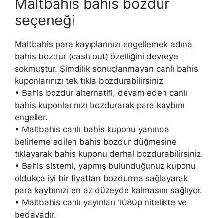
Maltbahis bahis bozdur
seçeneği
Maltbahis para kayıplarınızı engellemek adına
bahis bozdur (cash out) özelliğini devreye
sokmuştur. Şimdilik sonuçlanmayan canlı bahis
kuponlarınızı tek tıkla bozdurabilirsiniz
• Bahis bozdur alternatifi, devam eden canlı
bahis kuponlarınızı bozdurarak para kaybını
engeller.
• Maltbahis canlı bahis kuponu yanında
belirleme edilen bahis bozdur düğmesine
tıklayarak bahis kuponu derhal bozdurabilirsiniz.
• Bahis sistemi, yapmış bulunduğunuz kuponu
oldukça iyi bir fiyattan bozdurma sağlayarak
para kaybınızı en az düzeyde kalmasını sağlıyor.
• Maltbahis canlı yayınları 1080p nitelikte ve
bedavadır.