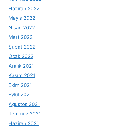
Haziran 2022
Mayıs 2022
Nisan 2022
Mart 2022
Şubat 2022
Ocak 2022
Aralık 2021
Kasım 2021
Ekim 2021
Eylül 2021
Ağustos 2021
Temmuz 2021
Haziran 2021