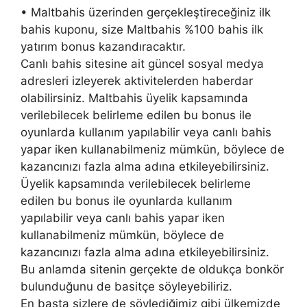
• Maltbahis üzerinden gerçekleştireceğiniz ilk
bahis kuponu, size Maltbahis %100 bahis ilk
yatırım bonus kazandıracaktır.
Canlı bahis sitesine ait güncel sosyal medya
adresleri izleyerek aktivitelerden haberdar
olabilirsiniz. Maltbahis üyelik kapsamında
verilebilecek belirleme edilen bu bonus ile
oyunlarda kullanım yapılabilir veya canlı bahis
yapar iken kullanabilmeniz mümkün, böylece de
kazancınızı fazla alma adına etkileyebilirsiniz.
Üyelik kapsamında verilebilecek belirleme
edilen bu bonus ile oyunlarda kullanım
yapılabilir veya canlı bahis yapar iken
kullanabilmeniz mümkün, böylece de
kazancınızı fazla alma adına etkileyebilirsiniz.
Bu anlamda sitenin gerçekte de oldukça bonkör
bulunduğunu de basitçe söyleyebiliriz.
En başta sizlere de söylediğimiz gibi ülkemizde