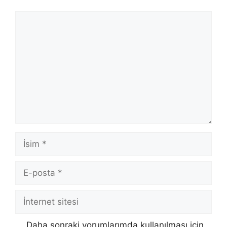
Yorum
İsim
E-
posta
İnternet
sitesi
Daha sonraki yorumlarımda kullanılması için