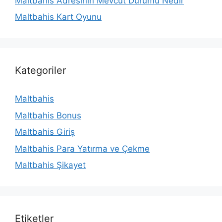
Maltbahis Adresinin Mevcut Durumu Nedir
Maltbahis Kart Oyunu
Kategoriler
Maltbahis
Maltbahis Bonus
Maltbahis Giriş
Maltbahis Para Yatırma ve Çekme
Maltbahis Şikayet
Etiketler