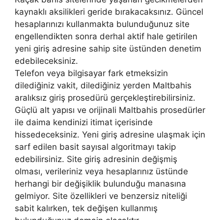
kaynaklı aksilikleri geride bırakacaksınız. Güncel
hesaplarınızı kullanmakta bulunduğunuz site
engellendikten sonra derhal aktif hale getirilen
yeni giriş adresine sahip site üstünden denetim
edebileceksiniz.
Telefon veya bilgisayar fark etmeksizin
dilediğiniz vakit, dilediğiniz yerden Maltbahis
aralıksız giriş prosedürü gerçekleştirebilirsiniz.
Güçlü alt yapısı ve orijinali Maltbahis prosedürler
ile daima kendinizi itimat içerisinde
hissedeceksiniz. Yeni giriş adresine ulaşmak için
sarf edilen basit sayısal algoritmayı takip
edebilirsiniz. Site giriş adresinin değişmiş
olması, verileriniz veya hesaplarınız üstünde
herhangi bir değişiklik bulunduğu manasına
gelmiyor. Site özellikleri ve benzersiz niteliği
sabit kalırken, tek değişen kullanmış