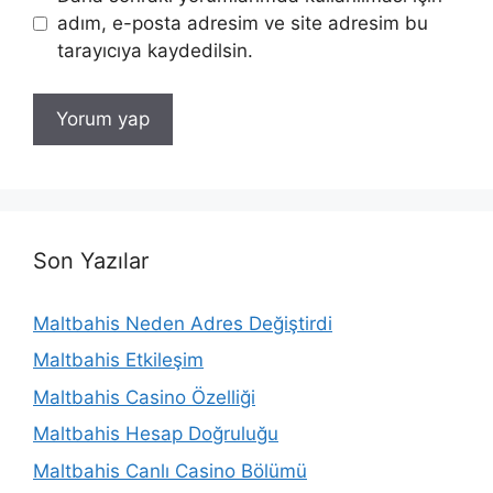
adım, e-posta adresim ve site adresim bu
tarayıcıya kaydedilsin.
Son Yazılar
Maltbahis Neden Adres Değiştirdi
Maltbahis Etkileşim
Maltbahis Casino Özelliği
Maltbahis Hesap Doğruluğu
Maltbahis Canlı Casino Bölümü