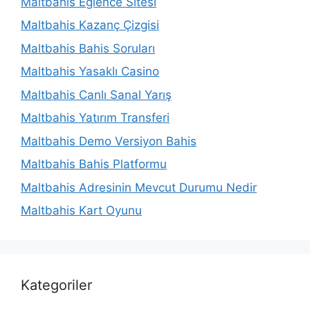
Maltbahis Eğlence Sitesi
Maltbahis Kazanç Çizgisi
Maltbahis Bahis Soruları
Maltbahis Yasaklı Casino
Maltbahis Canlı Sanal Yarış
Maltbahis Yatırım Transferi
Maltbahis Demo Versiyon Bahis
Maltbahis Bahis Platformu
Maltbahis Adresinin Mevcut Durumu Nedir
Maltbahis Kart Oyunu
Kategoriler