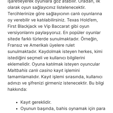
işaretleyerek oyunlara göz atabilir. Oradan, ilk
olarak oyun sağlayıcınız listelenecektir.
Tercihlerinize göre sağlayıcının canlı oyunlarına
oy verebilir ve katılabilirsiniz. Texas Hold’em,
First Blackjack ve Vip Baccarat gibi oyun
versiyonlarını paylaşıyoruz. En popüler oyunlar
sitede farklı türlerde sunulmaktadır. Örneğin,
Fransız ve Amerikalı üyelere rulet
sunulmaktadır. Kaydolmak isteyen herkes, kimi
istediğini seçmeli ve kullanıcı bilgilerini
eklemelidir. Oyuna katılmak isteyen oyuncular
Maltbahis canlı casino
kayıt işlemini
tamamlamalıdır. Kayıt işlemi sırasında, kullanıcı
adınızı ve şifrenizi girmeniz istenecektir. Bu bilgi
hakkında:
Kayıt gereklidir.
Oyunun başında, bahis oynamak için para