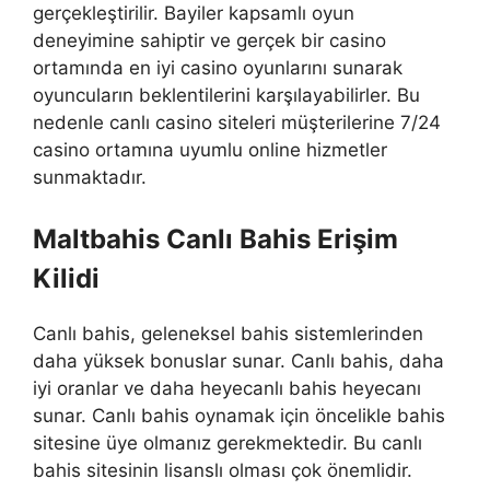
gerçekleştirilir. Bayiler kapsamlı oyun
deneyimine sahiptir ve gerçek bir casino
ortamında en iyi casino oyunlarını sunarak
oyuncuların beklentilerini karşılayabilirler. Bu
nedenle canlı casino siteleri müşterilerine 7/24
casino ortamına uyumlu online hizmetler
sunmaktadır.
Maltbahis Canlı Bahis Erişim
Kilidi
Canlı bahis, geleneksel bahis sistemlerinden
daha yüksek bonuslar sunar. Canlı bahis, daha
iyi oranlar ve daha heyecanlı bahis heyecanı
sunar. Canlı bahis oynamak için öncelikle bahis
sitesine üye olmanız gerekmektedir. Bu canlı
bahis sitesinin lisanslı olması çok önemlidir.