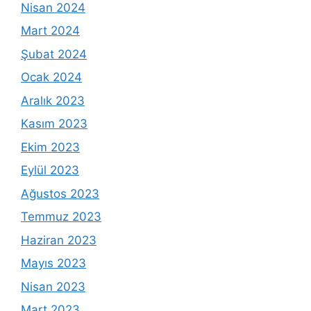
Nisan 2024
Mart 2024
Şubat 2024
Ocak 2024
Aralık 2023
Kasım 2023
Ekim 2023
Eylül 2023
Ağustos 2023
Temmuz 2023
Haziran 2023
Mayıs 2023
Nisan 2023
Mart 2023