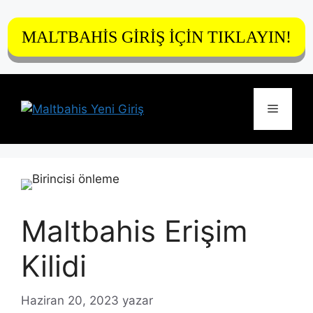
MALTBAHİS GİRİŞ İÇİN TIKLAYIN!
İçeriğe
atla
Menü
Maltbahis Erişim
Kilidi
Haziran 20, 2023
yazar