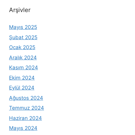
Arşivler
Mayıs 2025
Şubat 2025
Ocak 2025
Aralık 2024
Kasım 2024
Ekim 2024
Eylül 2024
Ağustos 2024
Temmuz 2024
Haziran 2024
Mayıs 2024