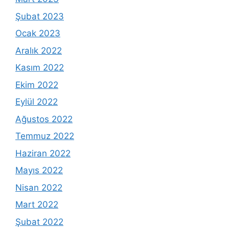
Şubat 2023
Ocak 2023
Aralık 2022
Kasım 2022
Ekim 2022
Eylül 2022
Ağustos 2022
Temmuz 2022
Haziran 2022
Mayıs 2022
Nisan 2022
Mart 2022
Şubat 2022