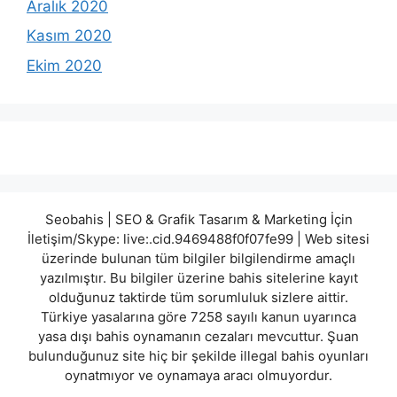
Aralık 2020
Kasım 2020
Ekim 2020
Seobahis | SEO & Grafik Tasarım & Marketing İçin
İletişim/Skype: live:.cid.9469488f0f07fe99 | Web sitesi
üzerinde bulunan tüm bilgiler bilgilendirme amaçlı
yazılmıştır. Bu bilgiler üzerine bahis sitelerine kayıt
olduğunuz taktirde tüm sorumluluk sizlere aittir.
Türkiye yasalarına göre 7258 sayılı kanun uyarınca
yasa dışı bahis oynamanın cezaları mevcuttur. Şuan
bulunduğunuz site hiç bir şekilde illegal bahis oyunları
oynatmıyor ve oynamaya aracı olmuyordur.