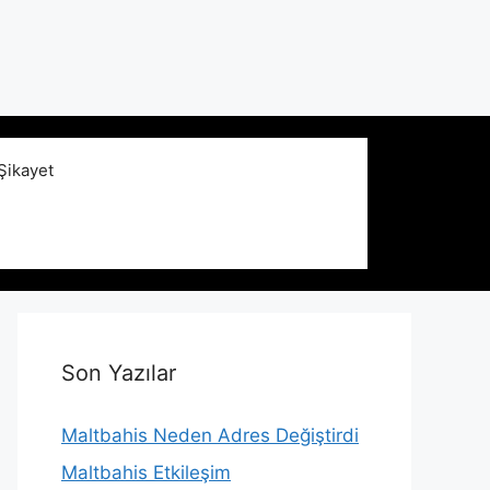
Şikayet
Son Yazılar
Maltbahis Neden Adres Değiştirdi
Maltbahis Etkileşim