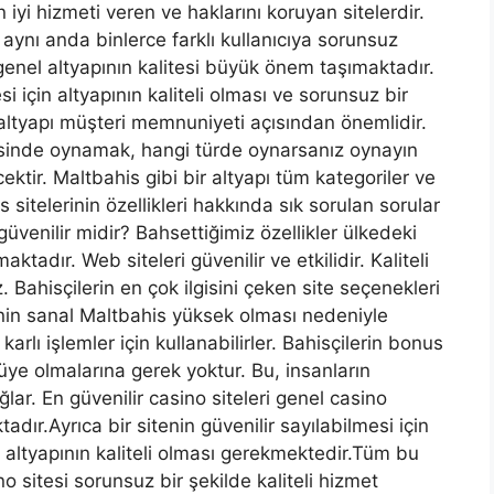
en iyi hizmeti veren ve haklarını koruyan sitelerdir.
 aynı anda binlerce farklı kullanıcıya sorunsuz
genel altyapının kalitesi büyük önem taşımaktadır.
i için altyapının kaliteli olması ve sorunsuz bir
ltyapı müşteri memnuniyeti açısından önemlidir.
sinde oynamak, hangi türde oynarsanız oynayın
ktir. Maltbahis gibi bir altyapı tüm kategoriler ve
is sitelerinin özellikleri hakkında sık sorulan sorular
üvenilir midir? Bahsettiğimiz özellikler ülkedeki
dır. Web siteleri güvenilir ve etkilidir. Kaliteli
z. Bahisçilerin en çok ilgisini çeken site seçenekleri
inin sanal Maltbahis yüksek olması nedeniyle
karlı işlemler için kullanabilirler. Bahisçilerin bonus
üye olmalarına gerek yoktur. Bu, insanların
ağlar. En güvenilir casino siteleri genel casino
dır.Ayrıca bir sitenin güvenilir sayılabilmesi için
n altyapının kaliteli olması gerekmektedir.Tüm bu
no sitesi sorunsuz bir şekilde kaliteli hizmet