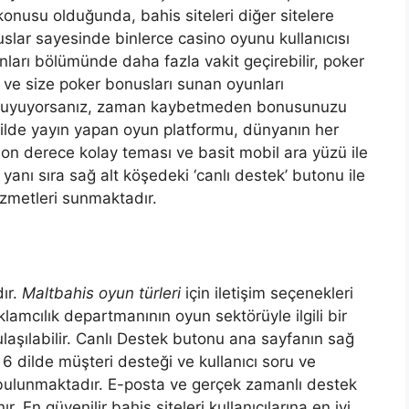
onusu olduğunda, bahis siteleri diğer sitelere
lar sayesinde binlerce casino oyunu kullanıcısı
unları bölümünde daha fazla vakit geçirebilir, poker
a ve size poker bonusları sunan oyunları
lgi duyuyorsanız, zaman kaybetmeden bonusunuzu
ı dilde yayın yapan oyun platformu, dünyanın her
 son derece kolay teması ve basit mobil ara yüzü ile
yanı sıra sağ alt köşedeki ‘canlı destek’ butonu ile
izmetleri sunmaktadır.
dır.
Maltbahis oyun türleri
için iletişim seçenekleri
eklamcılık departmanının oyun sektörüyle ilgili bir
laşılabilir. Canlı Destek butonu ana sayfanın sağ
 dilde müşteri desteği ve kullanıcı soru ve
bulunmaktadır. E-posta ve gerçek zamanlı destek
. En güvenilir bahis siteleri kullanıcılarına en iyi