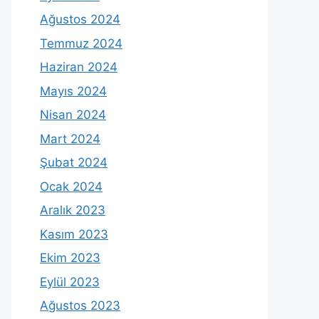
Ağustos 2024
Temmuz 2024
Haziran 2024
Mayıs 2024
Nisan 2024
Mart 2024
Şubat 2024
Ocak 2024
Aralık 2023
Kasım 2023
Ekim 2023
Eylül 2023
Ağustos 2023