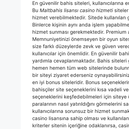
En güvenilir bahis siteleri, kullanıcılarına 
Bu
Maltbahis lisansı casino hizmeti
siteler
hizmet verebilmektedir. Sitede kullanılan 
Binlerce kişinin aynı anda işlem yapabilmes
hizmet sunması gerekmektedir. Premium a
Memnuniyetinizi önemseyen bir oyun site
size farklı düzeylerde zevk ve güven verece
kullanıcılar için önemlidir. En güvenilir bah
yardımla cevaplanmaktadır. Bahis siteleri g
hemen hemen tüm web sitelerinde bulunmakta
bir siteyi ziyaret ederseniz oynayabilirsini
en iyi bonus siteleridir. Bonus seçenekler
bahisçiler site seçeneklerini kısa vadeli ve 
seçeneklerini keşfedebilmeleri için siteye 
paralarının nasıl yatırıldığını görmelerini s
kullanıcılarına sorunsuz bir hizmet sunmakta
casino lisansına sahip olması ve kullanıla
kriterler sitenin içeriğine odaklanırsa, casi