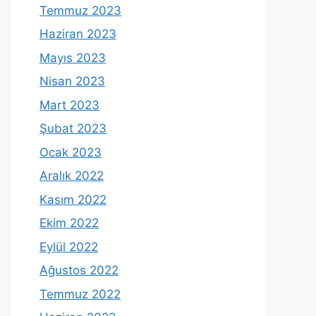
Temmuz 2023
Haziran 2023
Mayıs 2023
Nisan 2023
Mart 2023
Şubat 2023
Ocak 2023
Aralık 2022
Kasım 2022
Ekim 2022
Eylül 2022
Ağustos 2022
Temmuz 2022