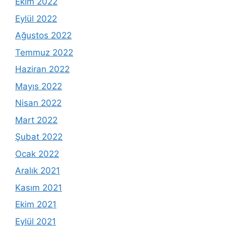
Ekim 2022
Eylül 2022
Ağustos 2022
Temmuz 2022
Haziran 2022
Mayıs 2022
Nisan 2022
Mart 2022
Şubat 2022
Ocak 2022
Aralık 2021
Kasım 2021
Ekim 2021
Eylül 2021