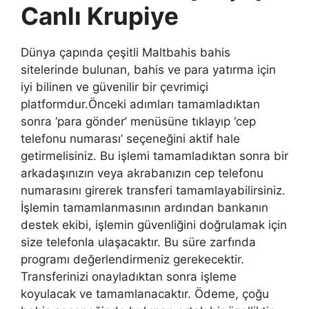
Canlı Krupiye
Dünya çapında çeşitli Maltbahis bahis
sitelerinde bulunan, bahis ve para yatırma için
iyi bilinen ve güvenilir bir çevrimiçi
platformdur.Önceki adımları tamamladıktan
sonra ‘para gönder’ menüsüne tıklayıp ‘cep
telefonu numarası’ seçeneğini aktif hale
getirmelisiniz. Bu işlemi tamamladıktan sonra bir
arkadaşınızın veya akrabanızın cep telefonu
numarasını girerek transferi tamamlayabilirsiniz.
İşlemin tamamlanmasının ardından bankanın
destek ekibi, işlemin güvenliğini doğrulamak için
size telefonla ulaşacaktır. Bu süre zarfında
programı değerlendirmeniz gerekecektir.
Transferinizi onayladıktan sonra işleme
koyulacak ve tamamlanacaktır. Ödeme, çoğu