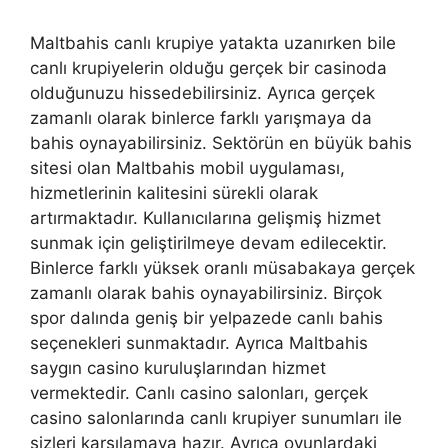
Maltbahis canlı krupiye yatakta uzanırken bile
canlı krupiyelerin olduğu gerçek bir casinoda
olduğunuzu hissedebilirsiniz. Ayrıca gerçek
zamanlı olarak binlerce farklı yarışmaya da
bahis oynayabilirsiniz. Sektörün en büyük bahis
sitesi olan Maltbahis mobil uygulaması,
hizmetlerinin kalitesini sürekli olarak
artırmaktadır. Kullanıcılarına gelişmiş hizmet
sunmak için geliştirilmeye devam edilecektir.
Binlerce farklı yüksek oranlı müsabakaya gerçek
zamanlı olarak bahis oynayabilirsiniz. Birçok
spor dalında geniş bir yelpazede canlı bahis
seçenekleri sunmaktadır. Ayrıca Maltbahis
saygın casino kuruluşlarından hizmet
vermektedir. Canlı casino salonları, gerçek
casino salonlarında canlı krupiyer sunumları ile
sizleri karşılamaya hazır. Ayrıca oyunlardaki