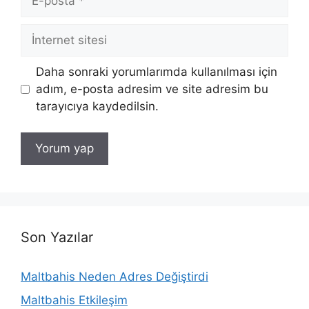
posta
İnternet
sitesi
Daha sonraki yorumlarımda kullanılması için
adım, e-posta adresim ve site adresim bu
tarayıcıya kaydedilsin.
Son Yazılar
Maltbahis Neden Adres Değiştirdi
Maltbahis Etkileşim