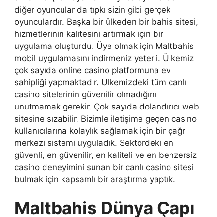
diğer oyuncular da tıpkı sizin gibi gerçek
oyunculardır. Başka bir ülkeden bir bahis sitesi,
hizmetlerinin kalitesini artırmak için bir
uygulama oluşturdu. Üye olmak için Maltbahis
mobil uygulamasını indirmeniz yeterli. Ülkemiz
çok sayıda online casino platformuna ev
sahipliği yapmaktadır. Ülkemizdeki tüm canlı
casino sitelerinin güvenilir olmadığını
unutmamak gerekir. Çok sayıda dolandırıcı web
sitesine sızabilir. Bizimle iletişime geçen casino
kullanıcılarına kolaylık sağlamak için bir çağrı
merkezi sistemi uyguladık. Sektördeki en
güvenli, en güvenilir, en kaliteli ve en benzersiz
casino deneyimini sunan bir canlı casino sitesi
bulmak için kapsamlı bir araştırma yaptık.
Maltbahis Dünya Çapı