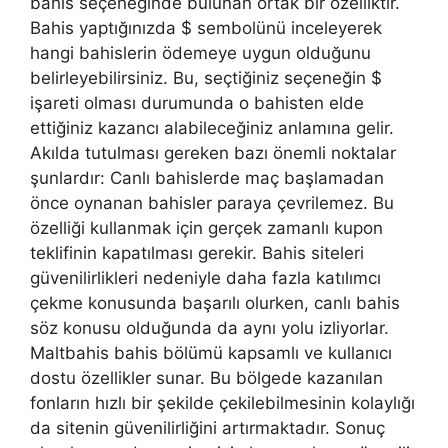
bahis seçeneğinde bulunan ortak bir özelliktir.
Bahis yaptığınızda $ sembolünü inceleyerek
hangi bahislerin ödemeye uygun olduğunu
belirleyebilirsiniz. Bu, seçtiğiniz seçeneğin $
işareti olması durumunda o bahisten elde
ettiğiniz kazancı alabileceğiniz anlamına gelir.
Akılda tutulması gereken bazı önemli noktalar
şunlardır: Canlı bahislerde maç başlamadan
önce oynanan bahisler paraya çevrilemez. Bu
özelliği kullanmak için gerçek zamanlı kupon
teklifinin kapatılması gerekir. Bahis siteleri
güvenilirlikleri nedeniyle daha fazla katılımcı
çekme konusunda başarılı olurken, canlı bahis
söz konusu olduğunda da aynı yolu izliyorlar.
Maltbahis bahis bölümü kapsamlı ve kullanıcı
dostu özellikler sunar. Bu bölgede kazanılan
fonların hızlı bir şekilde çekilebilmesinin kolaylığı
da sitenin güvenilirliğini artırmaktadır. Sonuç