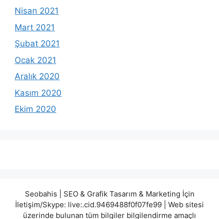
Nisan 2021
Mart 2021
Şubat 2021
Ocak 2021
Aralık 2020
Kasım 2020
Ekim 2020
Seobahis | SEO & Grafik Tasarım & Marketing İçin
İletişim/Skype: live:.cid.9469488f0f07fe99 | Web sitesi
üzerinde bulunan tüm bilgiler bilgilendirme amaçlı