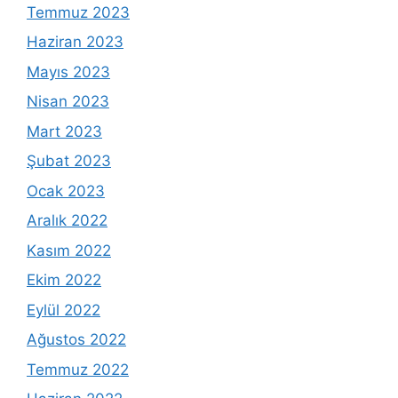
Temmuz 2023
Haziran 2023
Mayıs 2023
Nisan 2023
Mart 2023
Şubat 2023
Ocak 2023
Aralık 2022
Kasım 2022
Ekim 2022
Eylül 2022
Ağustos 2022
Temmuz 2022