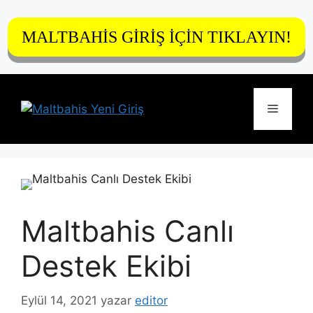
MALTBAHİS GİRİŞ İÇİN TIKLAYIN!
İçeriğe
atla
Menü
Maltbahis Canlı
Destek Ekibi
Eylül 14, 2021
yazar
editor