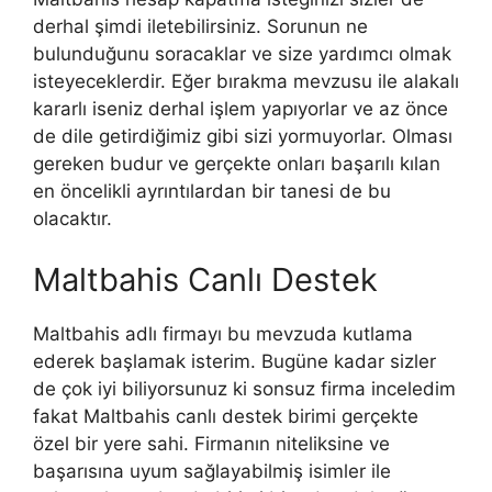
derhal şimdi iletebilirsiniz. Sorunun ne
bulunduğunu soracaklar ve size yardımcı olmak
isteyeceklerdir. Eğer bırakma mevzusu ile alakalı
kararlı iseniz derhal işlem yapıyorlar ve az önce
de dile getirdiğimiz gibi sizi yormuyorlar. Olması
gereken budur ve gerçekte onları başarılı kılan
en öncelikli ayrıntılardan bir tanesi de bu
olacaktır.
Maltbahis Canlı Destek
Maltbahis adlı firmayı bu mevzuda kutlama
ederek başlamak isterim. Bugüne kadar sizler
de çok iyi biliyorsunuz ki sonsuz firma inceledim
fakat Maltbahis canlı destek birimi gerçekte
özel bir yere sahi. Firmanın niteliksine ve
başarısına uyum sağlayabilmiş isimler ile