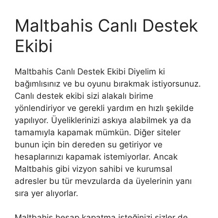
Maltbahis Canlı Destek
Ekibi
Maltbahis Canlı Destek Ekibi Diyelim ki
bağımlısınız ve bu oyunu bırakmak istiyorsunuz.
Canlı destek ekibi sizi alakalı birime
yönlendiriyor ve gerekli yardım en hızlı şekilde
yapılıyor. Üyeliklerinizi askıya alabilmek ya da
tamamıyla kapamak mümkün. Diğer siteler
bunun için bin dereden su getiriyor ve
hesaplarınızı kapamak istemiyorlar. Ancak
Maltbahis gibi vizyon sahibi ve kurumsal
adresler bu tür mevzularda da üyelerinin yanı
sıra yer alıyorlar.
Maltbahis hesap kapatma isteğinizi sizler de