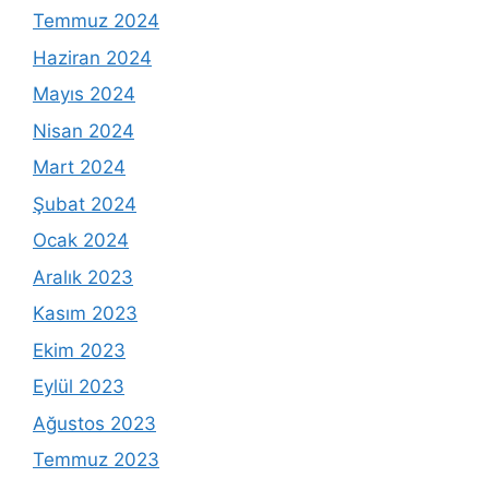
Temmuz 2024
Haziran 2024
Mayıs 2024
Nisan 2024
Mart 2024
Şubat 2024
Ocak 2024
Aralık 2023
Kasım 2023
Ekim 2023
Eylül 2023
Ağustos 2023
Temmuz 2023