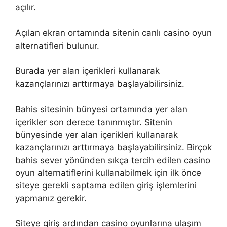
açılır.
Açılan ekran ortamında sitenin canlı casino oyun
alternatifleri bulunur.
Burada yer alan içerikleri kullanarak
kazançlarınızı arttırmaya başlayabilirsiniz.
Bahis sitesinin bünyesi ortamında yer alan
içerikler son derece tanınmıştır. Sitenin
bünyesinde yer alan içerikleri kullanarak
kazançlarınızı arttırmaya başlayabilirsiniz. Birçok
bahis sever yönünden sıkça tercih edilen casino
oyun alternatiflerini kullanabilmek için ilk önce
siteye gerekli saptama edilen giriş işlemlerini
yapmanız gerekir.
Siteye giriş ardından casino oyunlarına ulaşım