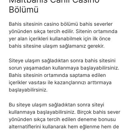
Bölümü
Bahis sitesinin casino bölümü bahis severler
yönünden sıkça tercih edilir. Sitenin ortamında
yer alan içerikleri kullanabilmek için ilk önce
bahis sitesine ulaşım sağlamanız gerekir.
Siteye ulaşım sağladıktan sonra bahis sitesini
sorun yaşamadan kullanmaya başlayabilirsiniz.
Bahis sitesinin ortamında saptama edilen
içerikler vasıtası ile kazançlarınızı arttırmaya
başlayabilirsiniz.
Bu siteye ulaşım sağladıktan sonra siteyi
kullanmaya başlayabilirsiniz. Birçok bahis sever
yönünden sıkça tercih edilen deneme bonusu
alternatiflerini kullanarak hem eğlenme hem de