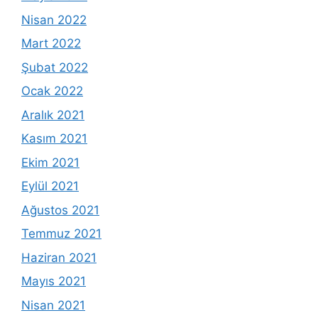
Nisan 2022
Mart 2022
Şubat 2022
Ocak 2022
Aralık 2021
Kasım 2021
Ekim 2021
Eylül 2021
Ağustos 2021
Temmuz 2021
Haziran 2021
Mayıs 2021
Nisan 2021