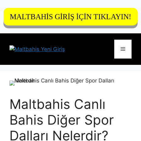
MALTBAHİS GİRİŞ İÇİN TIKLAYIN!
İçeriğe
atla
Menü
Maltbahis Canlı
Bahis Diğer Spor
Dalları Nelerdir?