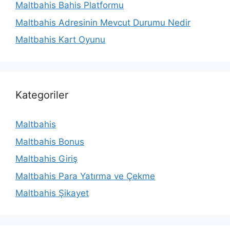
Maltbahis Bahis Platformu
Maltbahis Adresinin Mevcut Durumu Nedir
Maltbahis Kart Oyunu
Kategoriler
Maltbahis
Maltbahis Bonus
Maltbahis Giriş
Maltbahis Para Yatırma ve Çekme
Maltbahis Şikayet