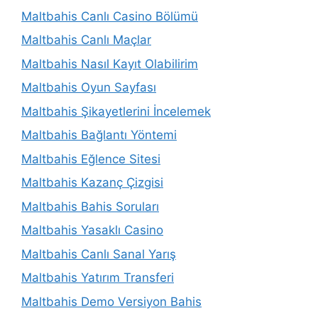
Maltbahis Canlı Casino Bölümü
Maltbahis Canlı Maçlar
Maltbahis Nasıl Kayıt Olabilirim
Maltbahis Oyun Sayfası
Maltbahis Şikayetlerini İncelemek
Maltbahis Bağlantı Yöntemi
Maltbahis Eğlence Sitesi
Maltbahis Kazanç Çizgisi
Maltbahis Bahis Soruları
Maltbahis Yasaklı Casino
Maltbahis Canlı Sanal Yarış
Maltbahis Yatırım Transferi
Maltbahis Demo Versiyon Bahis