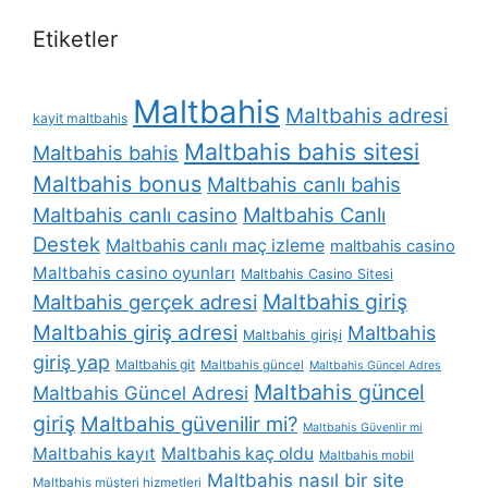
Etiketler
Maltbahis
Maltbahis adresi
kayit maltbahis
Maltbahis bahis sitesi
Maltbahis bahis
Maltbahis bonus
Maltbahis canlı bahis
Maltbahis canlı casino
Maltbahis Canlı
Destek
Maltbahis canlı maç izleme
maltbahis casino
Maltbahis casino oyunları
Maltbahis Casino Sitesi
Maltbahis giriş
Maltbahis gerçek adresi
Maltbahis giriş adresi
Maltbahis
Maltbahis girişi
giriş yap
Maltbahis git
Maltbahis güncel
Maltbahis Güncel Adres
Maltbahis güncel
Maltbahis Güncel Adresi
giriş
Maltbahis güvenilir mi?
Maltbahis Güvenlir mi
Maltbahis kayıt
Maltbahis kaç oldu
Maltbahis mobil
Maltbahis nasıl bir site
Maltbahis müşteri hizmetleri