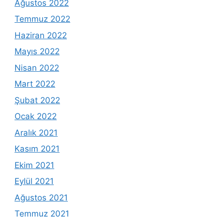
Ağustos 2022
Temmuz 2022
Haziran 2022
Mayıs 2022
Nisan 2022
Mart 2022
Şubat 2022
Ocak 2022
Aralık 2021
Kasım 2021
Ekim 2021
Eylül 2021
Ağustos 2021
Temmuz 2021