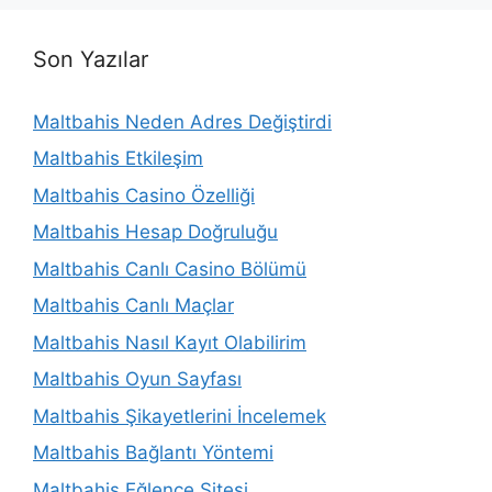
Son Yazılar
Maltbahis Neden Adres Değiştirdi
Maltbahis Etkileşim
Maltbahis Casino Özelliği
Maltbahis Hesap Doğruluğu
Maltbahis Canlı Casino Bölümü
Maltbahis Canlı Maçlar
Maltbahis Nasıl Kayıt Olabilirim
Maltbahis Oyun Sayfası
Maltbahis Şikayetlerini İncelemek
Maltbahis Bağlantı Yöntemi
Maltbahis Eğlence Sitesi