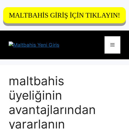
MALTBAHİS GİRİŞ İÇİN TIKLAYIN!
İçeriğe
atla
Menü
maltbahis
üyeliğinin
avantajlarından
yararlanın