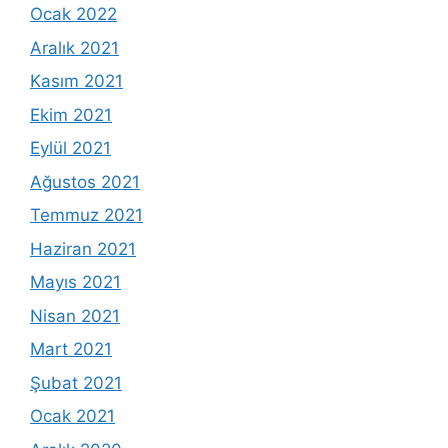
Ocak 2022
Aralık 2021
Kasım 2021
Ekim 2021
Eylül 2021
Ağustos 2021
Temmuz 2021
Haziran 2021
Mayıs 2021
Nisan 2021
Mart 2021
Şubat 2021
Ocak 2021