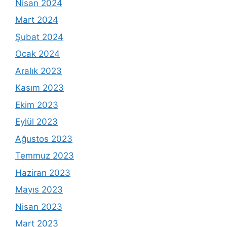
Nisan 2024
Mart 2024
Şubat 2024
Ocak 2024
Aralık 2023
Kasım 2023
Ekim 2023
Eylül 2023
Ağustos 2023
Temmuz 2023
Haziran 2023
Mayıs 2023
Nisan 2023
Mart 2023