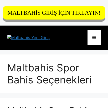
MALTBAHİS GİRİŞ İÇİN TIKLAYIN!
İçeriğe
atla
Menü
Maltbahis Spor
Bahis Seçenekleri