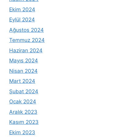
Ekim 2024
Eylül 2024
Ağustos 2024
Temmuz 2024
Haziran 2024
Mayıs 2024
Nisan 2024
Mart 2024
Şubat 2024
Ocak 2024
Aralık 2023
Kasım 2023
Ekim 2023