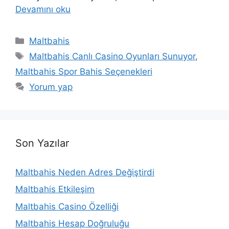
Devamını oku
Kategoriler
Maltbahis
Etiketler
Maltbahis Canlı Casino Oyunları Sunuyor
,
Maltbahis Spor Bahis Seçenekleri
Yorum yap
Son Yazılar
Maltbahis Neden Adres Değiştirdi
Maltbahis Etkileşim
Maltbahis Casino Özelliği
Maltbahis Hesap Doğruluğu