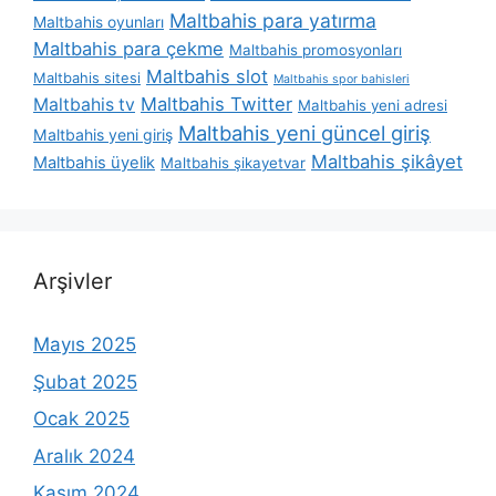
Maltbahis para yatırma
Maltbahis oyunları
Maltbahis para çekme
Maltbahis promosyonları
Maltbahis slot
Maltbahis sitesi
Maltbahis spor bahisleri
Maltbahis Twitter
Maltbahis tv
Maltbahis yeni adresi
Maltbahis yeni güncel giriş
Maltbahis yeni giriş
Maltbahis şikâyet
Maltbahis üyelik
Maltbahis şikayetvar
Arşivler
Mayıs 2025
Şubat 2025
Ocak 2025
Aralık 2024
Kasım 2024