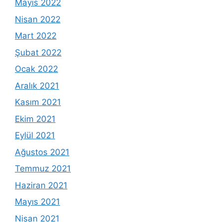
Mayıs 2022
Nisan 2022
Mart 2022
Şubat 2022
Ocak 2022
Aralık 2021
Kasım 2021
Ekim 2021
Eylül 2021
Ağustos 2021
Temmuz 2021
Haziran 2021
Mayıs 2021
Nisan 2021