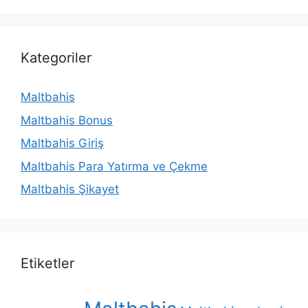
Kategoriler
Maltbahis
Maltbahis Bonus
Maltbahis Giriş
Maltbahis Para Yatırma ve Çekme
Maltbahis Şikayet
Etiketler