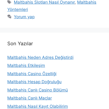
Etiketler
Maltbahis Slotları Nasıl Oynanır
,
Maltbahis
Yöntemleri
Yorum yap
Son Yazılar
Maltbahis Neden Adres Değiştirdi
Maltbahis Etkileşim
Maltbahis Casino Özelliği
Maltbahis Hesap Doğruluğu
Maltbahis Canlı Casino Bölümü
Maltbahis Canlı Maçlar
Maltbahis Nasıl Kayıt Olabilirim