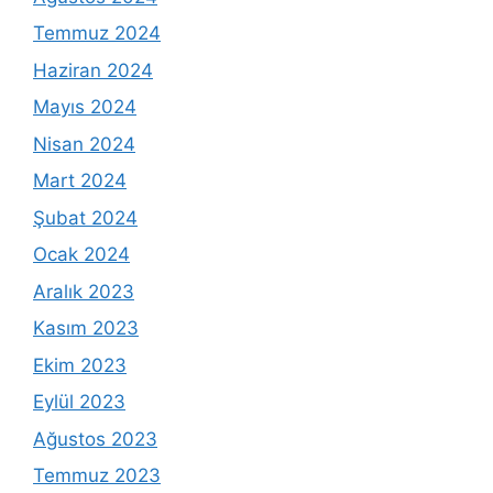
Temmuz 2024
Haziran 2024
Mayıs 2024
Nisan 2024
Mart 2024
Şubat 2024
Ocak 2024
Aralık 2023
Kasım 2023
Ekim 2023
Eylül 2023
Ağustos 2023
Temmuz 2023