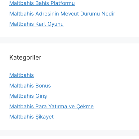
Maltbahis Bahis Platformu
Maltbahis Adresinin Mevcut Durumu Nedir
Maltbahis Kart Oyunu
Kategoriler
Maltbahis
Maltbahis Bonus
Maltbahis Giriş
Maltbahis Para Yatırma ve Çekme
Maltbahis Şikayet