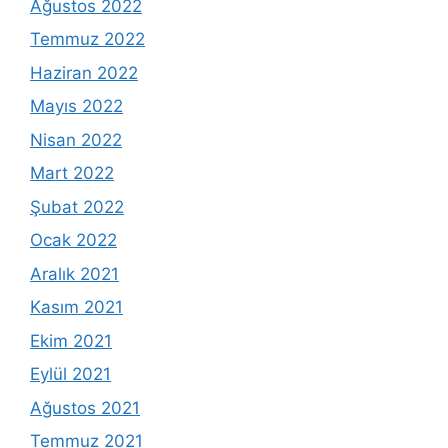
Ağustos 2022
Temmuz 2022
Haziran 2022
Mayıs 2022
Nisan 2022
Mart 2022
Şubat 2022
Ocak 2022
Aralık 2021
Kasım 2021
Ekim 2021
Eylül 2021
Ağustos 2021
Temmuz 2021