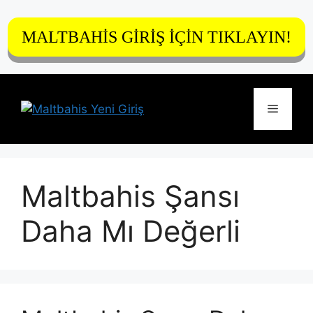
MALTBAHİS GİRİŞ İÇİN TIKLAYIN!
İçeriğe
atla
Menü
Maltbahis Şansı
Daha Mı Değerli