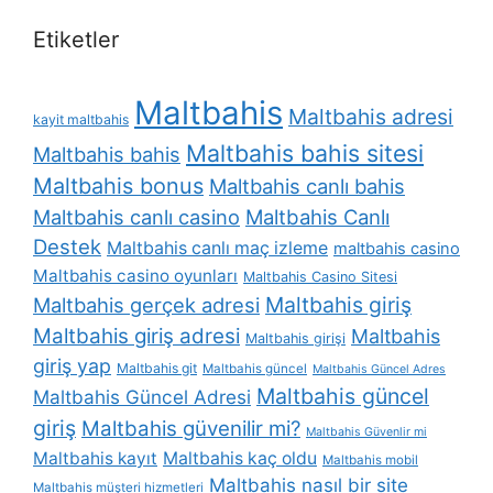
Etiketler
Maltbahis
Maltbahis adresi
kayit maltbahis
Maltbahis bahis sitesi
Maltbahis bahis
Maltbahis bonus
Maltbahis canlı bahis
Maltbahis canlı casino
Maltbahis Canlı
Destek
Maltbahis canlı maç izleme
maltbahis casino
Maltbahis casino oyunları
Maltbahis Casino Sitesi
Maltbahis giriş
Maltbahis gerçek adresi
Maltbahis giriş adresi
Maltbahis
Maltbahis girişi
giriş yap
Maltbahis git
Maltbahis güncel
Maltbahis Güncel Adres
Maltbahis güncel
Maltbahis Güncel Adresi
giriş
Maltbahis güvenilir mi?
Maltbahis Güvenlir mi
Maltbahis kayıt
Maltbahis kaç oldu
Maltbahis mobil
Maltbahis nasıl bir site
Maltbahis müşteri hizmetleri