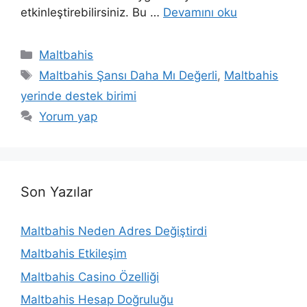
etkinleştirebilirsiniz. Bu …
Devamını oku
Kategoriler
Maltbahis
Etiketler
Maltbahis Şansı Daha Mı Değerli
,
Maltbahis
yerinde destek birimi
Yorum yap
Son Yazılar
Maltbahis Neden Adres Değiştirdi
Maltbahis Etkileşim
Maltbahis Casino Özelliği
Maltbahis Hesap Doğruluğu