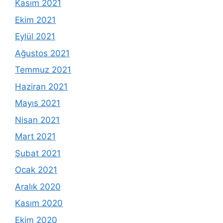
Kasım 2021
Ekim 2021
Eylül 2021
Ağustos 2021
Temmuz 2021
Haziran 2021
Mayıs 2021
Nisan 2021
Mart 2021
Şubat 2021
Ocak 2021
Aralık 2020
Kasım 2020
Ekim 2020