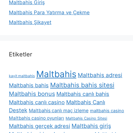
Maltbahis Giriş
Maltbahis Para Yatırma ve Çekme
Maltbahis Şikayet
Etiketler
Maltbahis
Maltbahis adresi
kayit maltbahis
Maltbahis bahis sitesi
Maltbahis bahis
Maltbahis bonus
Maltbahis canlı bahis
Maltbahis canlı casino
Maltbahis Canlı
Destek
Maltbahis canlı maç izleme
maltbahis casino
Maltbahis casino oyunları
Maltbahis Casino Sitesi
Maltbahis giriş
Maltbahis gerçek adresi