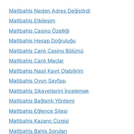
Maltbahis Neden Adres Değiştirdi
Maltbahis Etkileşim
Maltbahis Casino Özelliği
Maltbahis Hesap Doğruluğu
Maltbahis Canlı Casino Bölümü
Maltbahis Canlı Maçlar
Maltbahis Nasıl Kayıt Olabilirim
Maltbahis Oyun Sayfası
Maltbahis Şikayetlerini İncelemek
Maltbahis Bağlantı Yöntemi
Maltbahis Eğlence Sitesi
Maltbahis Kazanç Çizgisi
Maltbahis Bahis Soruları