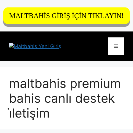
MALTBAHİS GİRİŞ İÇİN TIKLAYIN!
İçeriğe
atla
Menü
maltbahis premium
bahis canlı destek
i̇letişim