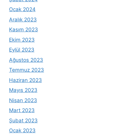
Ocak 2024
Aralık 2023
Kasım 2023
Ekim 2023
Eylül 2023
Ağustos 2023
Temmuz 2023
Haziran 2023
Mayıs 2023
Nisan 2023
Mart 2023
Şubat 2023
Ocak 2023