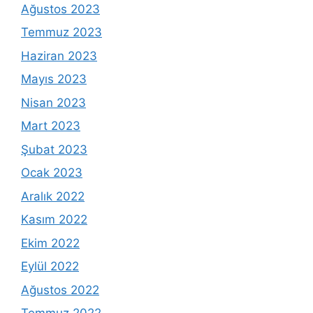
Ağustos 2023
Temmuz 2023
Haziran 2023
Mayıs 2023
Nisan 2023
Mart 2023
Şubat 2023
Ocak 2023
Aralık 2022
Kasım 2022
Ekim 2022
Eylül 2022
Ağustos 2022