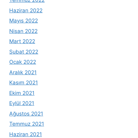
Temmuz 2022
Haziran 2022
Mayıs 2022
Nisan 2022
Mart 2022
Şubat 2022
Ocak 2022
Aralık 2021
Kasım 2021
Ekim 2021
Eylül 2021
Ağustos 2021
Temmuz 2021
Haziran 2021