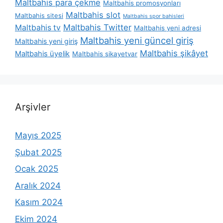
Maltbahis para çekme
Maltbahis promosyonları
Maltbahis slot
Maltbahis sitesi
Maltbahis spor bahisleri
Maltbahis Twitter
Maltbahis tv
Maltbahis yeni adresi
Maltbahis yeni güncel giriş
Maltbahis yeni giriş
Maltbahis şikâyet
Maltbahis üyelik
Maltbahis şikayetvar
Arşivler
Mayıs 2025
Şubat 2025
Ocak 2025
Aralık 2024
Kasım 2024
Ekim 2024