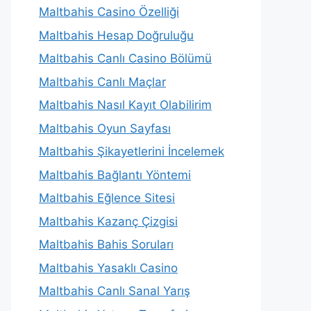
Maltbahis Casino Özelliği
Maltbahis Hesap Doğruluğu
Maltbahis Canlı Casino Bölümü
Maltbahis Canlı Maçlar
Maltbahis Nasıl Kayıt Olabilirim
Maltbahis Oyun Sayfası
Maltbahis Şikayetlerini İncelemek
Maltbahis Bağlantı Yöntemi
Maltbahis Eğlence Sitesi
Maltbahis Kazanç Çizgisi
Maltbahis Bahis Soruları
Maltbahis Yasaklı Casino
Maltbahis Canlı Sanal Yarış