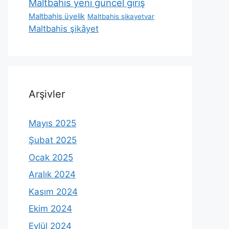
Maltbahis yeni güncel giriş
Maltbahis üyelik
Maltbahis şikayetvar
Maltbahis şikâyet
Arşivler
Mayıs 2025
Şubat 2025
Ocak 2025
Aralık 2024
Kasım 2024
Ekim 2024
Eylül 2024