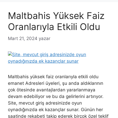
Maltbahis Yüksek Faiz
Oranlarıyla Etkili Oldu
Mart 21, 2024
yazar
Maltbahis yüksek faiz oranlarıyla etkili oldu
emanet Adresleri üyeleri, şu anda aldıklarının
çok ötesinde avantajlardan yararlanmaya
devam edebiliyor ve bu da gelirlerini artırıyor.
Site, mevcut giriş adresinizde oyun
oynadığınızda ek kazançlar sunar. Günün her
saatinde rekabeti takip ederek birçok özel teklif