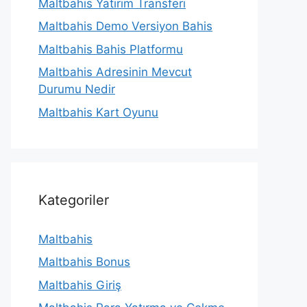
Maltbahis Yatırım Transferi
Maltbahis Demo Versiyon Bahis
Maltbahis Bahis Platformu
Maltbahis Adresinin Mevcut
Durumu Nedir
Maltbahis Kart Oyunu
Kategoriler
Maltbahis
Maltbahis Bonus
Maltbahis Giriş