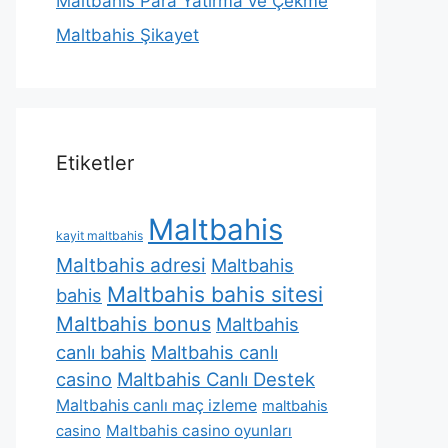
Maltbahis Para Yatırma ve Çekme
Maltbahis Şikayet
Etiketler
Maltbahis
kayit maltbahis
Maltbahis adresi
Maltbahis
Maltbahis bahis sitesi
bahis
Maltbahis bonus
Maltbahis
canlı bahis
Maltbahis canlı
casino
Maltbahis Canlı Destek
Maltbahis canlı maç izleme
maltbahis
Maltbahis casino oyunları
casino