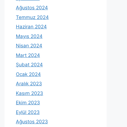
Ağustos 2024
Temmuz 2024
Haziran 2024
Mayıs 2024
Nisan 2024
Mart 2024
Şubat 2024
Ocak 2024
Aralık 2023
Kasım 2023
Ekim 2023
Eylül 2023
Ağustos 2023