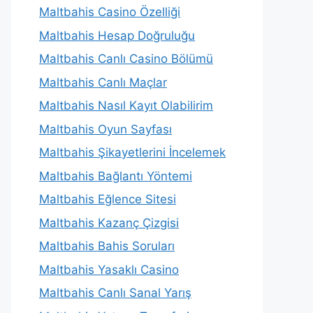
Maltbahis Casino Özelliği
Maltbahis Hesap Doğruluğu
Maltbahis Canlı Casino Bölümü
Maltbahis Canlı Maçlar
Maltbahis Nasıl Kayıt Olabilirim
Maltbahis Oyun Sayfası
Maltbahis Şikayetlerini İncelemek
Maltbahis Bağlantı Yöntemi
Maltbahis Eğlence Sitesi
Maltbahis Kazanç Çizgisi
Maltbahis Bahis Soruları
Maltbahis Yasaklı Casino
Maltbahis Canlı Sanal Yarış