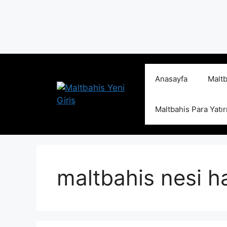
İçeriğe
atla
Anasayfa
Malt
Maltbahis Para Yat
maltbahis nesi h