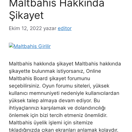
Maltbahis Hakkında
Şikayet
Ekim 12, 2022
yazar
editor
Maltbahis hakkında şikayet Maltbahis hakkında
şikayette bulunmak istiyorsanız, Online
Maltbahis Board şikayet forumunu
seçebilirsiniz. Oyun forumu siteleri, yüksek
kullanıcı memnuniyeti nedeniyle kullanıcılardan
yüksek talep almaya devam ediyor. Bu
ihtiyaçlarınızı karşılamak ve dolandırıcılığı
önlemek için bizi tercih etmeniz önemlidir.
Maltbahis üyelik işlemi için sitemize
tıkladığınızda çıkan ekranları anlamak kolaydır.