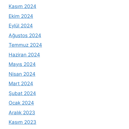
Kasım 2024
Ekim 2024
Eylül 2024
Ağustos 2024
Temmuz 2024
Haziran 2024
Mayıs 2024
Nisan 2024
Mart 2024
Şubat 2024
Ocak 2024
Aralık 2023
Kasım 2023