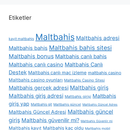
Etiketler
Maltbahis
Maltbahis adresi
kayit maltbahis
Maltbahis bahis sitesi
Maltbahis bahis
Maltbahis bonus
Maltbahis canlı bahis
Maltbahis canlı casino
Maltbahis Canlı
Destek
Maltbahis canlı maç izleme
maltbahis casino
Maltbahis casino oyunları
Maltbahis Casino Sitesi
Maltbahis giriş
Maltbahis gerçek adresi
Maltbahis giriş adresi
Maltbahis
Maltbahis girişi
giriş yap
Maltbahis git
Maltbahis güncel
Maltbahis Güncel Adres
Maltbahis güncel
Maltbahis Güncel Adresi
giriş
Maltbahis güvenilir mi?
Maltbahis Güvenlir mi
Maltbahis kayıt
Maltbahis kaç oldu
Maltbahis mobil