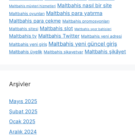
Maltbahis nasıl bir site
Maltbahis müşteri hizmetleri
Maltbahis para yatırma
Maltbahis oyunları
Maltbahis para çekme
Maltbahis promosyonları
Maltbahis slot
Maltbahis sitesi
Maltbahis spor bahisleri
Maltbahis Twitter
Maltbahis tv
Maltbahis yeni adresi
Maltbahis yeni güncel giriş
Maltbahis yeni giriş
Maltbahis şikâyet
Maltbahis üyelik
Maltbahis şikayetvar
Arşivler
Mayıs 2025
Şubat 2025
Ocak 2025
Aralık 2024