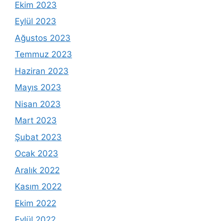
Ekim 2023
Eylül 2023
Ağustos 2023
Temmuz 2023
Haziran 2023
Mayıs 2023
Nisan 2023
Mart 2023
Şubat 2023
Ocak 2023
Aralık 2022
Kasım 2022
Ekim 2022
Eylül 2022