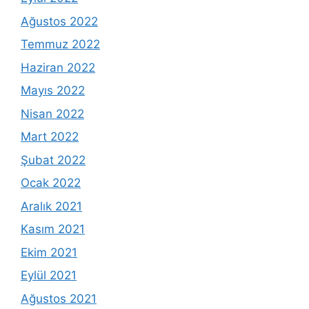
Ağustos 2022
Temmuz 2022
Haziran 2022
Mayıs 2022
Nisan 2022
Mart 2022
Şubat 2022
Ocak 2022
Aralık 2021
Kasım 2021
Ekim 2021
Eylül 2021
Ağustos 2021