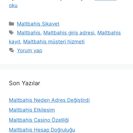
oku
Kategoriler
Maltbahis Şikayet
Etiketler
Maltbahis
,
Maltbahis giriş adresi
,
Maltbahis
kayıt
,
Maltbahis müşteri hizmeti
Yorum yap
Son Yazılar
Maltbahis Neden Adres Değiştirdi
Maltbahis Etkileşim
Maltbahis Casino Özelliği
Maltbahis Hesap Doğruluğu