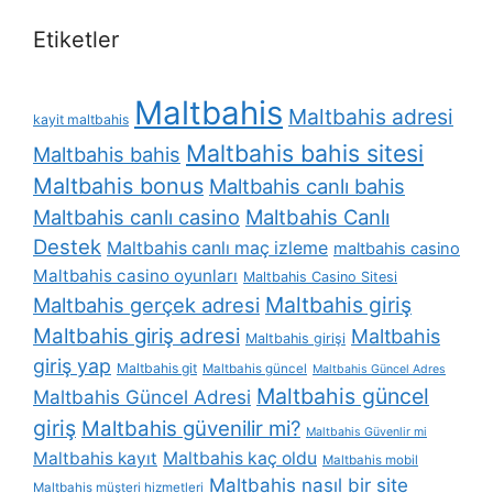
Etiketler
Maltbahis
Maltbahis adresi
kayit maltbahis
Maltbahis bahis sitesi
Maltbahis bahis
Maltbahis bonus
Maltbahis canlı bahis
Maltbahis canlı casino
Maltbahis Canlı
Destek
Maltbahis canlı maç izleme
maltbahis casino
Maltbahis casino oyunları
Maltbahis Casino Sitesi
Maltbahis giriş
Maltbahis gerçek adresi
Maltbahis giriş adresi
Maltbahis
Maltbahis girişi
giriş yap
Maltbahis git
Maltbahis güncel
Maltbahis Güncel Adres
Maltbahis güncel
Maltbahis Güncel Adresi
giriş
Maltbahis güvenilir mi?
Maltbahis Güvenlir mi
Maltbahis kayıt
Maltbahis kaç oldu
Maltbahis mobil
Maltbahis nasıl bir site
Maltbahis müşteri hizmetleri