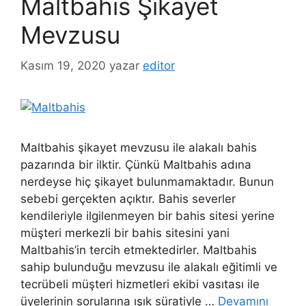
Maltbahis Şikayet
Mevzusu
Kasım 19, 2020
yazar
editor
Maltbahis şikayet mevzusu ile alakalı bahis
pazarında bir ilktir. Çünkü Maltbahis adına
nerdeyse hiç şikayet bulunmamaktadır. Bunun
sebebi gerçekten açıktır. Bahis severler
kendileriyle ilgilenmeyen bir bahis sitesi yerine
müşteri merkezli bir bahis sitesini yani
Maltbahis’in tercih etmektedirler. Maltbahis
sahip bulunduğu mevzusu ile alakalı eğitimli ve
tecrübeli müşteri hizmetleri ekibi vasıtası ile
üyelerinin sorularına ışık süratiyle …
Devamını