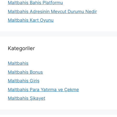
Maltbahis Bahis Platformu
Maltbahis Adresinin Mevcut Durumu Nedir
Maltbahis Kart Oyunu
Kategoriler
Maltbahis
Maltbahis Bonus
Maltbahis Giriş
Maltbahis Para Yatırma ve Çekme
Maltbahis Şikayet