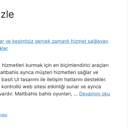
İzle
 hizmetleri kurmak için en biçimlendirici araçları
Maltbahis ayrıca müşteri hizmetleri sağlar ve
sit UI tasarımı ile iletişim hatlarını destekler.
 kontrollü web sitesi etkinliği sunar ve ayrıca
ardır. Maltbahis bahis oyunları, …
Devamını oku
resi