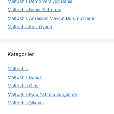
Maltbahis Demo Versiyon Bahis
Maltbahis Bahis Platformu
Maltbahis Adresinin Mevcut Durumu Nedir
Maltbahis Kart Oyunu
Kategoriler
Maltbahis
Maltbahis Bonus
Maltbahis Giriş
Maltbahis Para Yatırma ve Çekme
Maltbahis Şikayet