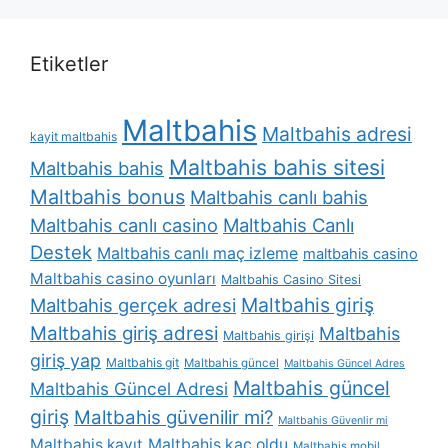
Etiketler
Maltbahis
Maltbahis adresi
kayit maltbahis
Maltbahis bahis sitesi
Maltbahis bahis
Maltbahis bonus
Maltbahis canlı bahis
Maltbahis canlı casino
Maltbahis Canlı
Destek
Maltbahis canlı maç izleme
maltbahis casino
Maltbahis casino oyunları
Maltbahis Casino Sitesi
Maltbahis giriş
Maltbahis gerçek adresi
Maltbahis giriş adresi
Maltbahis
Maltbahis girişi
giriş yap
Maltbahis git
Maltbahis güncel
Maltbahis Güncel Adres
Maltbahis güncel
Maltbahis Güncel Adresi
giriş
Maltbahis güvenilir mi?
Maltbahis Güvenlir mi
Maltbahis kayıt
Maltbahis kaç oldu
Maltbahis mobil