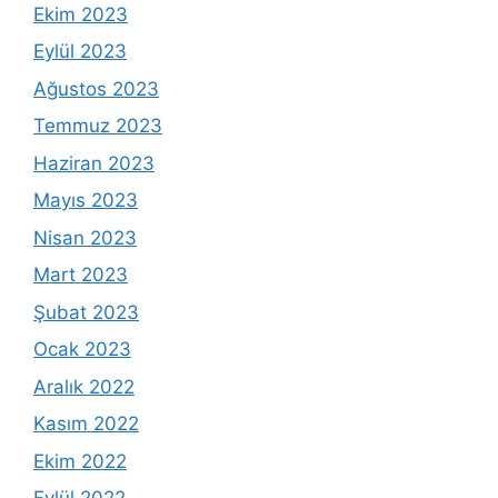
Ekim 2023
Eylül 2023
Ağustos 2023
Temmuz 2023
Haziran 2023
Mayıs 2023
Nisan 2023
Mart 2023
Şubat 2023
Ocak 2023
Aralık 2022
Kasım 2022
Ekim 2022