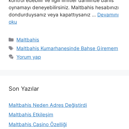
kontrol edebilir ve ilgili limitler dahilinde bahis
oynamayı deneyebilirsiniz. Maltbahis hesabınızı
dondurduysanız veya kapattıysanız …
Devamını
oku
Kategoriler
Maltbahis
Etiketler
Maltbahis Kumarhanesinde Bahse Giremem
Yorum yap
Son Yazılar
Maltbahis Neden Adres Değiştirdi
Maltbahis Etkileşim
Maltbahis Casino Özelliği