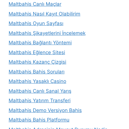
Maltbahis Canlı Maçlar
Maltbahis Nasıl Kayıt Olabilirim
Maltbahis Oyun Sayfası
Maltbahis Şikayetlerini İncelemek
Maltbahis Bağlantı Yöntemi
Maltbahis Eğlence Sitesi
Maltbahis Kazanç Çizgisi
Maltbahis Bahis Soruları
Maltbahis Yasaklı Casino
Maltbahis Canlı Sanal Yarış
Maltbahis Yatırım Transferi
Maltbahis Demo Versiyon Bahis
Maltbahis Bahis Platformu