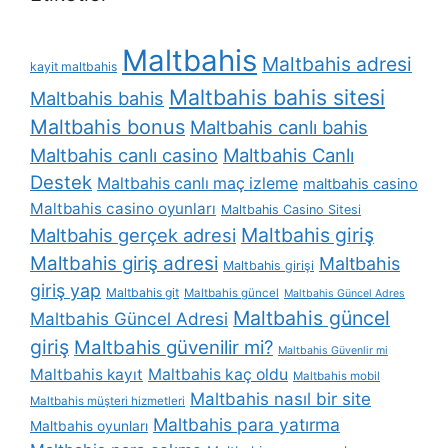
Maltbahis
Maltbahis adresi
kayit maltbahis
Maltbahis bahis sitesi
Maltbahis bahis
Maltbahis bonus
Maltbahis canlı bahis
Maltbahis canlı casino
Maltbahis Canlı
Destek
Maltbahis canlı maç izleme
maltbahis casino
Maltbahis casino oyunları
Maltbahis Casino Sitesi
Maltbahis giriş
Maltbahis gerçek adresi
Maltbahis giriş adresi
Maltbahis
Maltbahis girişi
giriş yap
Maltbahis git
Maltbahis güncel
Maltbahis Güncel Adres
Maltbahis güncel
Maltbahis Güncel Adresi
giriş
Maltbahis güvenilir mi?
Maltbahis Güvenlir mi
Maltbahis kayıt
Maltbahis kaç oldu
Maltbahis mobil
Maltbahis nasıl bir site
Maltbahis müşteri hizmetleri
Maltbahis para yatırma
Maltbahis oyunları