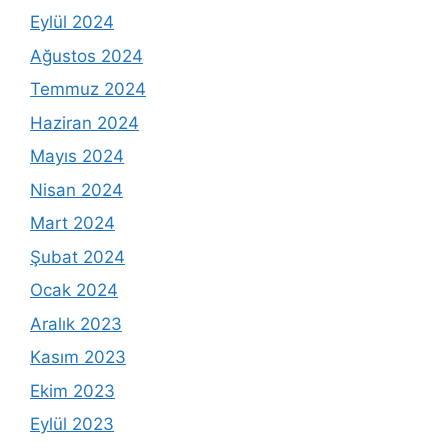
Eylül 2024
Ağustos 2024
Temmuz 2024
Haziran 2024
Mayıs 2024
Nisan 2024
Mart 2024
Şubat 2024
Ocak 2024
Aralık 2023
Kasım 2023
Ekim 2023
Eylül 2023