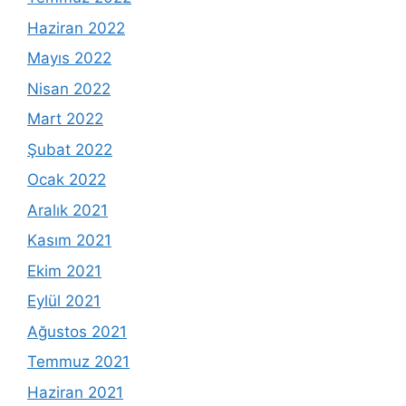
Haziran 2022
Mayıs 2022
Nisan 2022
Mart 2022
Şubat 2022
Ocak 2022
Aralık 2021
Kasım 2021
Ekim 2021
Eylül 2021
Ağustos 2021
Temmuz 2021
Haziran 2021