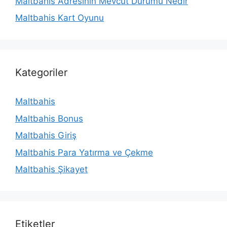
Maltbahis Adresinin Mevcut Durumu Nedir
Maltbahis Kart Oyunu
Kategoriler
Maltbahis
Maltbahis Bonus
Maltbahis Giriş
Maltbahis Para Yatırma ve Çekme
Maltbahis Şikayet
Etiketler