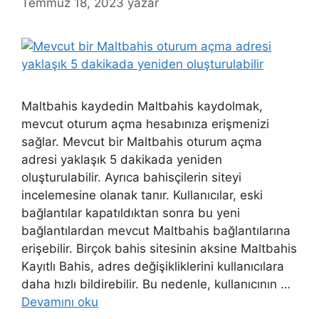
Temmuz 18, 2023
yazar
Maltbahis kaydedin Maltbahis kaydolmak,
mevcut oturum açma hesabınıza erişmenizi
sağlar. Mevcut bir Maltbahis oturum açma
adresi yaklaşık 5 dakikada yeniden
oluşturulabilir. Ayrıca bahisçilerin siteyi
incelemesine olanak tanır. Kullanıcılar, eski
bağlantılar kapatıldıktan sonra bu yeni
bağlantılardan mevcut Maltbahis bağlantılarına
erişebilir. Birçok bahis sitesinin aksine Maltbahis
Kayıtlı Bahis, adres değişikliklerini kullanıcılara
daha hızlı bildirebilir. Bu nedenle, kullanıcının …
Devamını oku