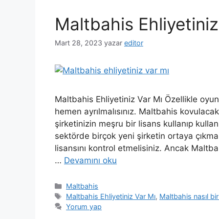
Maltbahis Ehliyetini
Mart 28, 2023
yazar
editor
Maltbahis Ehliyetiniz Var Mı Özellikle oyun s
hemen ayrılmalısınız. Maltbahis kovulaca
şirketinizin meşru bir lisans kullanıp kulla
sektörde birçok yeni şirketin ortaya çıkma
lisansını kontrol etmelisiniz. Ancak Maltba
…
Devamını oku
Kategoriler
Maltbahis
Etiketler
Maltbahis Ehliyetiniz Var Mı
,
Maltbahis nasıl bir
Yorum yap