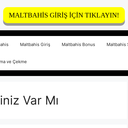
MALTBAHİS GİRİŞ İÇİN TIKLAYIN!
bahis
Maltbahis Giriş
Maltbahis Bonus
Maltbahis 
ırma ve Çekme
iniz Var Mı