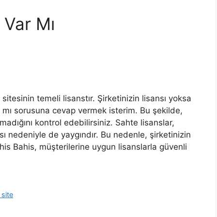
z Var Mı
itesinin temeli lisanstır. Şirketinizin lisansı yoksa
k mı sorusuna cevap vermek isterim. Bu şekilde,
nmadığını kontrol edebilirsiniz. Sahte lisanslar,
sı nedeniyle de yaygındır. Bu nedenle, şirketinizin
his Bahis, müşterilerine uygun lisanslarla güvenli
 site