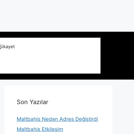
Şikayet
Son Yazılar
Maltbahis Neden Adres Değiştirdi
Maltbahis Etkileşim