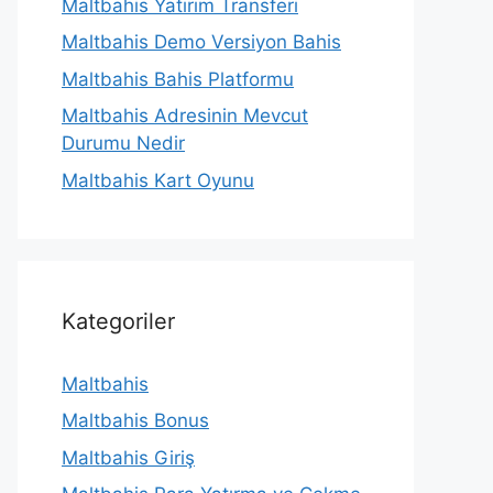
Maltbahis Yatırım Transferi
Maltbahis Demo Versiyon Bahis
Maltbahis Bahis Platformu
Maltbahis Adresinin Mevcut
Durumu Nedir
Maltbahis Kart Oyunu
Kategoriler
Maltbahis
Maltbahis Bonus
Maltbahis Giriş