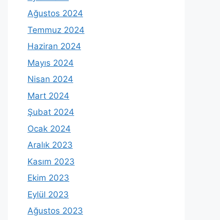
Ağustos 2024
Temmuz 2024
Haziran 2024
Mayıs 2024
Nisan 2024
Mart 2024
Şubat 2024
Ocak 2024
Aralık 2023
Kasım 2023
Ekim 2023
Eylül 2023
Ağustos 2023