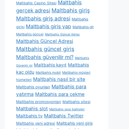
Maltbahis
Maltbahis Casino Sitesi
Maltbahis giriş
gerçek adresi
Maltbahis giriş adresi
Maltbahis
Maltbahis giriş yap
girişi
Maltbahis git
Maltbahis güncel
Maltbahis Güncel Adres
Maltbahis Güncel Adresi
Maltbahis güncel giriş
Maltbahis güvenilir mi?
Maltbahis
Maltbahis kayıt
Maltbahis
Güvenlir mi
kaç oldu
Maltbahis mobil
Maltbahis müşteri
Maltbahis nasıl bir site
hizmetleri
Maltbahis para
Maltbahis oyunları
yatırma
Maltbahis para çekme
Maltbahis promosyonları
Maltbahis sitesi
Maltbahis slot
Maltbahis spor bahisleri
Maltbahis Twitter
Maltbahis tv
Maltbahis yeni giriş
Maltbahis yeni adresi