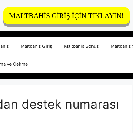
MALTBAHİS GİRİŞ İÇİN TIKLAYIN!
bahis
Maltbahis Giriş
Maltbahis Bonus
Maltbahis 
ırma ve Çekme
dan destek numarası