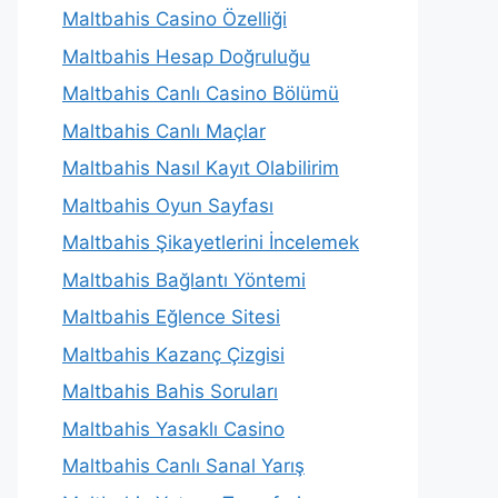
Maltbahis Casino Özelliği
Maltbahis Hesap Doğruluğu
Maltbahis Canlı Casino Bölümü
Maltbahis Canlı Maçlar
Maltbahis Nasıl Kayıt Olabilirim
Maltbahis Oyun Sayfası
Maltbahis Şikayetlerini İncelemek
Maltbahis Bağlantı Yöntemi
Maltbahis Eğlence Sitesi
Maltbahis Kazanç Çizgisi
Maltbahis Bahis Soruları
Maltbahis Yasaklı Casino
Maltbahis Canlı Sanal Yarış