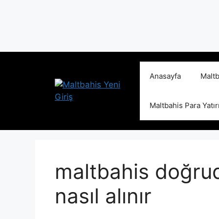
İçeriğe
atla
Anasayfa
Malt
Maltbahis Para Yat
maltbahis doğru
nasıl alınır