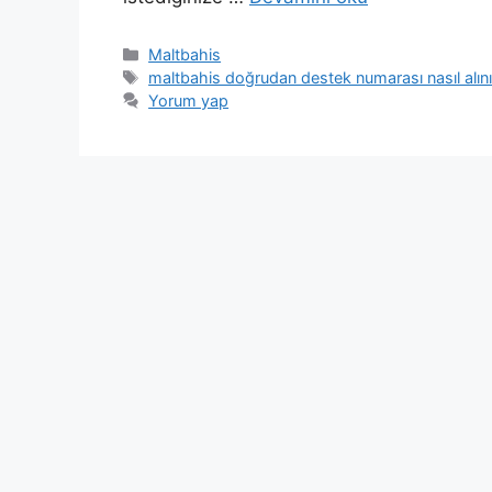
Kategoriler
Maltbahis
Etiketler
maltbahis doğrudan destek numarası nasıl alını
Yorum yap