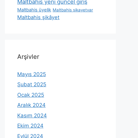
Maltbahis yeni güncel giriş
Maltbahis üyelik
Maltbahis şikayetvar
Maltbahis şikâyet
Arşivler
Mayıs 2025
Şubat 2025
Ocak 2025
Aralık 2024
Kasım 2024
Ekim 2024
Eylül 2024