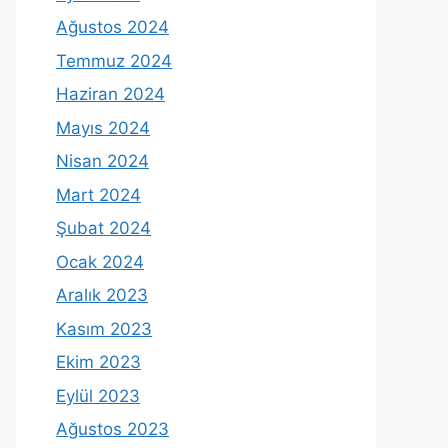
Ağustos 2024
Temmuz 2024
Haziran 2024
Mayıs 2024
Nisan 2024
Mart 2024
Şubat 2024
Ocak 2024
Aralık 2023
Kasım 2023
Ekim 2023
Eylül 2023
Ağustos 2023