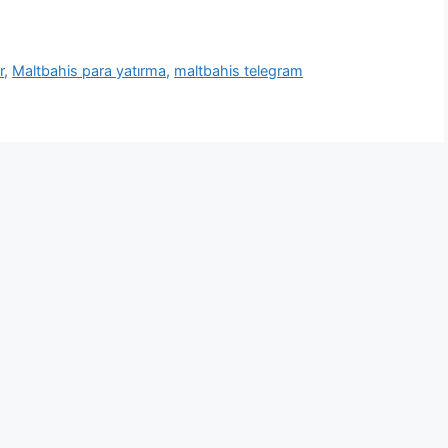
r
,
Maltbahis para yatırma
,
maltbahis telegram