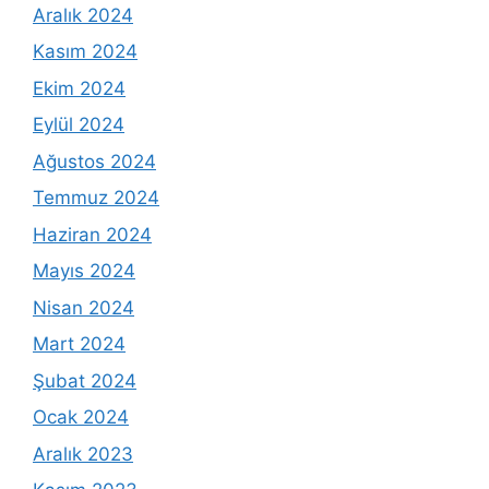
Aralık 2024
Kasım 2024
Ekim 2024
Eylül 2024
Ağustos 2024
Temmuz 2024
Haziran 2024
Mayıs 2024
Nisan 2024
Mart 2024
Şubat 2024
Ocak 2024
Aralık 2023