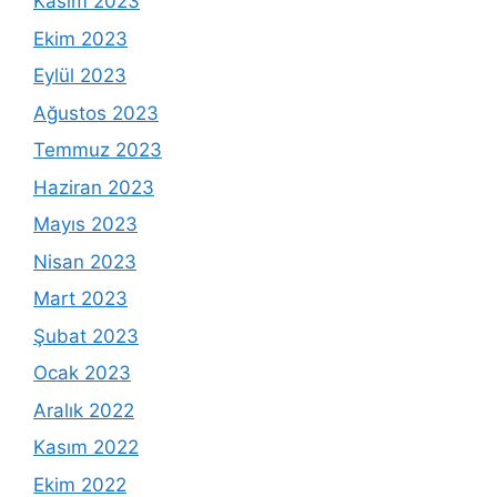
Kasım 2023
Ekim 2023
Eylül 2023
Ağustos 2023
Temmuz 2023
Haziran 2023
Mayıs 2023
Nisan 2023
Mart 2023
Şubat 2023
Ocak 2023
Aralık 2022
Kasım 2022
Ekim 2022