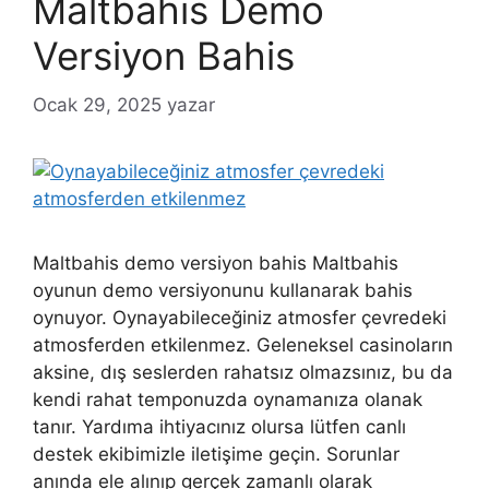
Maltbahis Demo
Versiyon Bahis
Ocak 29, 2025
yazar
Maltbahis demo versiyon bahis Maltbahis
oyunun demo versiyonunu kullanarak bahis
oynuyor. Oynayabileceğiniz atmosfer çevredeki
atmosferden etkilenmez. Geleneksel casinoların
aksine, dış seslerden rahatsız olmazsınız, bu da
kendi rahat temponuzda oynamanıza olanak
tanır. Yardıma ihtiyacınız olursa lütfen canlı
destek ekibimizle iletişime geçin. Sorunlar
anında ele alınıp gerçek zamanlı olarak