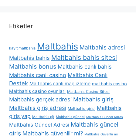
Etiketler
Maltbahis
Maltbahis adresi
kayit maltbahis
Maltbahis bahis sitesi
Maltbahis bahis
Maltbahis bonus
Maltbahis canlı bahis
Maltbahis canlı casino
Maltbahis Canlı
Destek
Maltbahis canlı maç izleme
maltbahis casino
Maltbahis casino oyunları
Maltbahis Casino Sitesi
Maltbahis giriş
Maltbahis gerçek adresi
Maltbahis giriş adresi
Maltbahis
Maltbahis girişi
giriş yap
Maltbahis git
Maltbahis güncel
Maltbahis Güncel Adres
Maltbahis güncel
Maltbahis Güncel Adresi
giriş
Maltbahis güvenilir mi?
Maltbahis Güvenlir mi