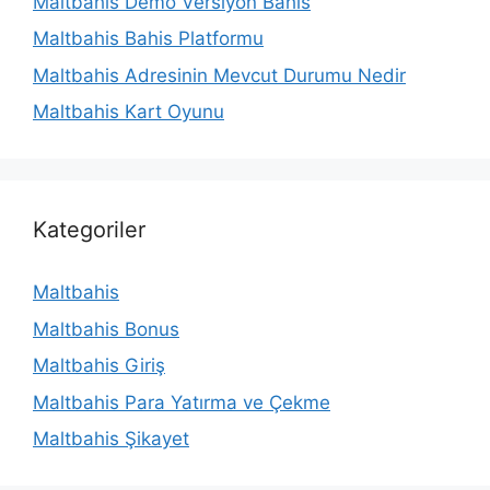
Maltbahis Demo Versiyon Bahis
Maltbahis Bahis Platformu
Maltbahis Adresinin Mevcut Durumu Nedir
Maltbahis Kart Oyunu
Kategoriler
Maltbahis
Maltbahis Bonus
Maltbahis Giriş
Maltbahis Para Yatırma ve Çekme
Maltbahis Şikayet