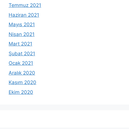
Temmuz 2021
Haziran 2021
Mayıs 2021
Nisan 2021
Mart 2021
Şubat 2021
Ocak 2021
Aralık 2020
Kasım 2020
Ekim 2020