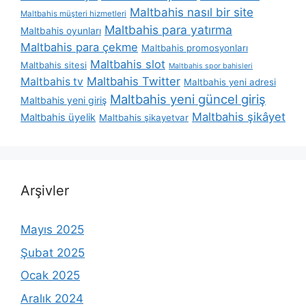
Maltbahis nasıl bir site
Maltbahis müşteri hizmetleri
Maltbahis para yatırma
Maltbahis oyunları
Maltbahis para çekme
Maltbahis promosyonları
Maltbahis slot
Maltbahis sitesi
Maltbahis spor bahisleri
Maltbahis Twitter
Maltbahis tv
Maltbahis yeni adresi
Maltbahis yeni güncel giriş
Maltbahis yeni giriş
Maltbahis şikâyet
Maltbahis üyelik
Maltbahis şikayetvar
Arşivler
Mayıs 2025
Şubat 2025
Ocak 2025
Aralık 2024