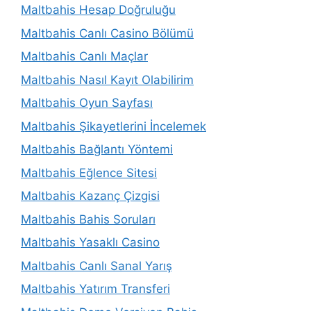
Maltbahis Hesap Doğruluğu
Maltbahis Canlı Casino Bölümü
Maltbahis Canlı Maçlar
Maltbahis Nasıl Kayıt Olabilirim
Maltbahis Oyun Sayfası
Maltbahis Şikayetlerini İncelemek
Maltbahis Bağlantı Yöntemi
Maltbahis Eğlence Sitesi
Maltbahis Kazanç Çizgisi
Maltbahis Bahis Soruları
Maltbahis Yasaklı Casino
Maltbahis Canlı Sanal Yarış
Maltbahis Yatırım Transferi