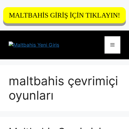
MALTBAHİS GİRİŞ İÇİN TIKLAYIN!
İçeriğe
atla
Menü
maltbahis çevrimiçi
oyunları