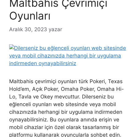
Maltbahis Çevrimiçi
Oyunları
Aralık 30, 2023
yazar
Maltbahis çevrimiçi oyunları türk Pokeri, Texas
Hold’em, Açık Poker, Omaha Poker, Omaha Hi-
Lo, Tavla ve Okey mevcuttur. Dilerseniz bu
eğlenceli oyunları web sitesinde veya mobil
cihazınızda herhangi bir uygulama indirmeden
oynayabilirsiniz. Bu oyunlara anında erişin ve
mobil cihazlar için özel olarak tasarlanmış bir
platformu kullanarak oyuncularla sohbet edin.