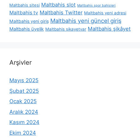
Maltbahis slot
Maltbahis sitesi
Maltbahis spor bahisleri
Maltbahis Twitter
Maltbahis tv
Maltbahis yeni adresi
Maltbahis yeni güncel giriş
Maltbahis yeni giriş
Maltbahis şikâyet
Maltbahis üyelik
Maltbahis şikayetvar
Arşivler
Mayıs 2025
Şubat 2025
Ocak 2025
Aralık 2024
Kasım 2024
Ekim 2024