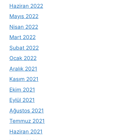
Haziran 2022
Mayıs 2022
Nisan 2022
Mart 2022
Şubat 2022
Ocak 2022
Aralık 2021
Kasım 2021
Ekim 2021
Eylül 2021
Ağustos 2021
Temmuz 2021
Haziran 2021