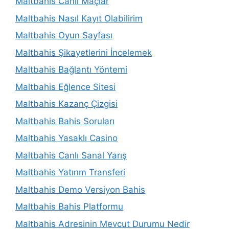
Maltbahis Canlı Maçlar
Maltbahis Nasıl Kayıt Olabilirim
Maltbahis Oyun Sayfası
Maltbahis Şikayetlerini İncelemek
Maltbahis Bağlantı Yöntemi
Maltbahis Eğlence Sitesi
Maltbahis Kazanç Çizgisi
Maltbahis Bahis Soruları
Maltbahis Yasaklı Casino
Maltbahis Canlı Sanal Yarış
Maltbahis Yatırım Transferi
Maltbahis Demo Versiyon Bahis
Maltbahis Bahis Platformu
Maltbahis Adresinin Mevcut Durumu Nedir