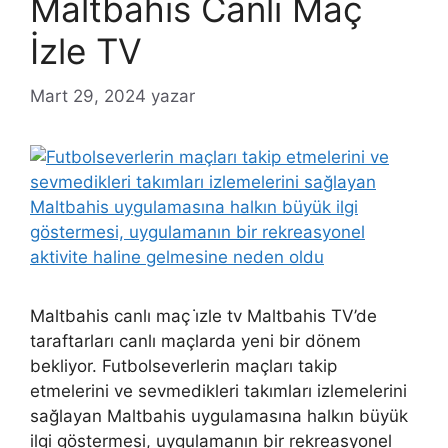
Maltbahis Canlı Maç
İzle TV
Mart 29, 2024
yazar
Maltbahis canlı maç i̇zle tv Maltbahis TV’de
taraftarları canlı maçlarda yeni bir dönem
bekliyor. Futbolseverlerin maçları takip
etmelerini ve sevmedikleri takımları izlemelerini
sağlayan Maltbahis uygulamasına halkın büyük
ilgi göstermesi, uygulamanın bir rekreasyonel