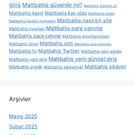
giriş
Maltbahis güvenilir mi?
Maltbahis Güvenlir mi
Maltbahis kayıt
Maltbahis kaç oldu
Maltbahis mobil
Maltbahis nasıl bir site
Maltbahis müşteri hizmetleri
Maltbahis para yatırma
Maltbahis oyunları
Maltbahis para çekme
Maltbahis promosyonları
Maltbahis slot
Maltbahis sitesi
Maltbahis spor bahisleri
Maltbahis Twitter
Maltbahis tv
Maltbahis yeni adresi
Maltbahis yeni güncel giriş
Maltbahis yeni giriş
Maltbahis şikâyet
Maltbahis üyelik
Maltbahis şikayetvar
Arşivler
Mayıs 2025
Şubat 2025