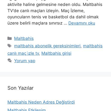
aktivite haline gelmesine neden oldu. Maltbahis
TV’de canlı maçları izleyin. Maç İzleme,
oyuncuların tenis ve basketbol da dahil olmak
üzere belirli maçlara sınırsız …
Devamını oku
Kategoriler
Maltbahis
Etiketler
maltbahis abonelik gereksinimleri
,
maltbahis
canlı maç i̇zle tv
,
Maltbahis girişi
Yorum yap
Son Yazılar
Maltbahis Neden Adres Değiştirdi
Maltbahis Etkileşim