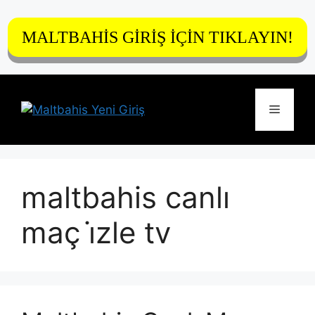
MALTBAHİS GİRİŞ İÇİN TIKLAYIN!
İçeriğe
atla
Menü
maltbahis canlı
maç i̇zle tv