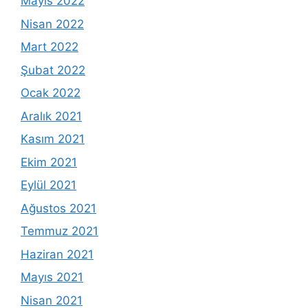
Mayıs 2022
Nisan 2022
Mart 2022
Şubat 2022
Ocak 2022
Aralık 2021
Kasım 2021
Ekim 2021
Eylül 2021
Ağustos 2021
Temmuz 2021
Haziran 2021
Mayıs 2021
Nisan 2021