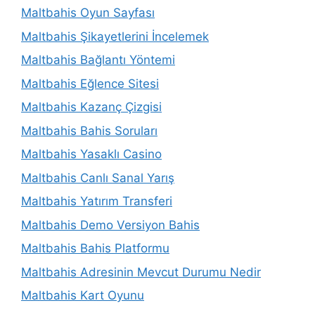
Maltbahis Oyun Sayfası
Maltbahis Şikayetlerini İncelemek
Maltbahis Bağlantı Yöntemi
Maltbahis Eğlence Sitesi
Maltbahis Kazanç Çizgisi
Maltbahis Bahis Soruları
Maltbahis Yasaklı Casino
Maltbahis Canlı Sanal Yarış
Maltbahis Yatırım Transferi
Maltbahis Demo Versiyon Bahis
Maltbahis Bahis Platformu
Maltbahis Adresinin Mevcut Durumu Nedir
Maltbahis Kart Oyunu