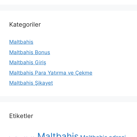
Kategoriler
Maltbahis
Maltbahis Bonus
Maltbahis Giriş
Maltbahis Para Yatırma ve Çekme
Maltbahis Şikayet
Etiketler
Maltbahis