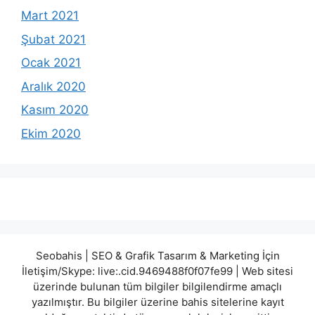
Mart 2021
Şubat 2021
Ocak 2021
Aralık 2020
Kasım 2020
Ekim 2020
Seobahis | SEO & Grafik Tasarım & Marketing İçin
İletişim/Skype: live:.cid.9469488f0f07fe99 | Web sitesi
üzerinde bulunan tüm bilgiler bilgilendirme amaçlı
yazılmıştır. Bu bilgiler üzerine bahis sitelerine kayıt