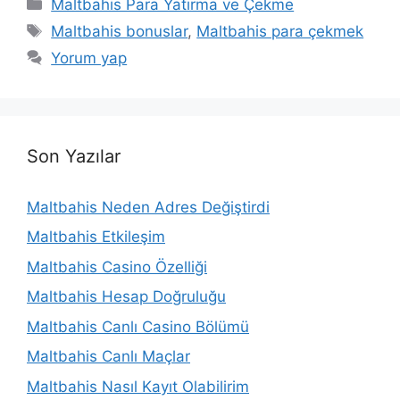
Kategoriler
Maltbahis Para Yatırma ve Çekme
Etiketler
Maltbahis bonuslar
,
Maltbahis para çekmek
Yorum yap
Son Yazılar
Maltbahis Neden Adres Değiştirdi
Maltbahis Etkileşim
Maltbahis Casino Özelliği
Maltbahis Hesap Doğruluğu
Maltbahis Canlı Casino Bölümü
Maltbahis Canlı Maçlar
Maltbahis Nasıl Kayıt Olabilirim