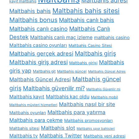
Maltbahis adresi
kayit maltbahis
Maltbahis bahis sitesi
Maltbahis bahis
Maltbahis bonus
Maltbahis canlı bahis
Maltbahis canlı casino
Maltbahis Canlı
Destek
Maltbahis canlı maç izleme
maltbahis casino
Maltbahis casino oyunları
Maltbahis Casino Sitesi
Maltbahis giriş
Maltbahis gerçek adresi
Maltbahis giriş adresi
Maltbahis
Maltbahis girişi
giriş yap
Maltbahis git
Maltbahis güncel
Maltbahis Güncel Adres
Maltbahis güncel
Maltbahis Güncel Adresi
giriş
Maltbahis güvenilir mi?
Maltbahis Güvenlir mi
Maltbahis kayıt
Maltbahis kaç oldu
Maltbahis mobil
Maltbahis nasıl bir site
Maltbahis müşteri hizmetleri
Maltbahis para yatırma
Maltbahis oyunları
Maltbahis para çekme
Maltbahis promosyonları
Maltbahis slot
Maltbahis sitesi
Maltbahis spor bahisleri
Maltbahis Twitter
Maltbahis tv
Maltbahis yeni adresi